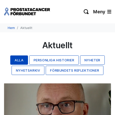
Meny
Hem
Aktuellt
Aktuellt
ALLA
PERSONLIGA HISTORIER
NYHETER
NYHETSARKIV
FÖRBUNDETS REFLEKTIONER