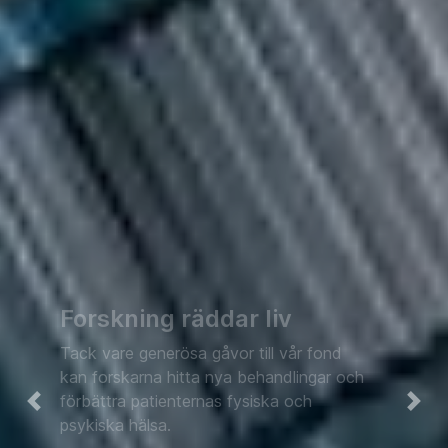
Forskning räddar liv
Tack vare generösa gåvor till vår fond
kan forskarna hitta nya behandlingar och
förbättra patienternas fysiska och
Föregående
Näs
psykiska hälsa.