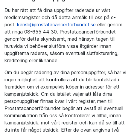
Du har rätt att få dina uppgifter raderade ur vårt
medlemsregister och då detta anmäls till oss på e-
post:
kansli@prostatacancerforbundet.se
eller genom
att ringa 08-655 44 30. Prostatacancerförbundet
genomför detta skyndsamt, med hänsyn tagen till
huruvida vi behöver slutföra vissa åtgärder innan
uppgifterna raderas, såsom eventuell slutfakturering,
kreditering eller liknande.
Om du begär radering av dina personuppgifter, så har vi
ingen möjlighet att kontrollera att du blir kontaktad i
framtiden om vi exempelvis köper in adresser för ett
kampanjutskick. Om du istället väljer att låta dina
personuppgifter finnas kvar i vårt register, men till
Prostatacancerförbundet begär att avstå all eventuell
kommunikation från oss så kontrollerar vi alltid, innan
kampanjutskick, mot vårt register och kan då se till att
du inte får något utskick. Efter de ovan angivna två