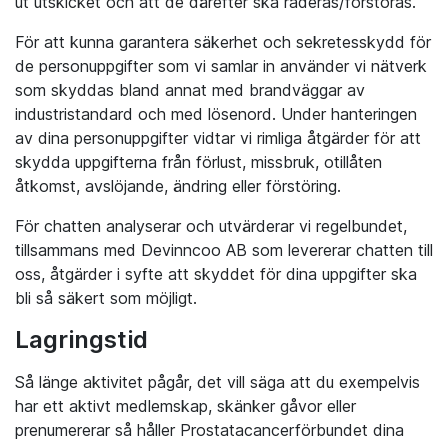
ut utskicket och att de därefter ska raderas/förstöras.
För att kunna garantera säkerhet och sekretesskydd för
de personuppgifter som vi samlar in använder vi nätverk
som skyddas bland annat med brandväggar av
industristandard och med lösenord. Under hanteringen
av dina personuppgifter vidtar vi rimliga åtgärder för att
skydda uppgifterna från förlust, missbruk, otillåten
åtkomst, avslöjande, ändring eller förstöring.
För chatten analyserar och utvärderar vi regelbundet,
tillsammans med Devinncoo AB som levererar chatten till
oss, åtgärder i syfte att skyddet för dina uppgifter ska
bli så säkert som möjligt.
Lagringstid
Så länge aktivitet pågår, det vill säga att du exempelvis
har ett aktivt medlemskap, skänker gåvor eller
prenumererar så håller Prostatacancerförbundet dina