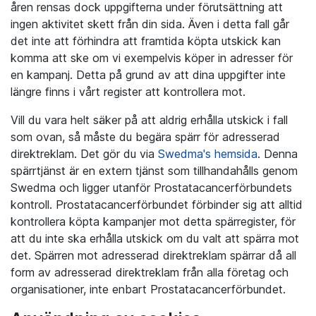
åren rensas dock uppgifterna under förutsättning att
ingen aktivitet skett från din sida. Även i detta fall går
det inte att förhindra att framtida köpta utskick kan
komma att ske om vi exempelvis köper in adresser för
en kampanj. Detta på grund av att dina uppgifter inte
längre finns i vårt register att kontrollera mot.
Vill du vara helt säker på att aldrig erhålla utskick i fall
som ovan, så måste du begära spärr för adresserad
direktreklam. Det gör du via
Swedma's hemsida
. Denna
spärrtjänst är en extern tjänst som tillhandahålls genom
Swedma och ligger utanför Prostatacancerförbundets
kontroll. Prostatacancerförbundet förbinder sig att alltid
kontrollera köpta kampanjer mot detta spärregister, för
att du inte ska erhålla utskick om du valt att spärra mot
det. Spärren mot adresserad direktreklam spärrar då all
form av adresserad direktreklam från alla företag och
organisationer, inte enbart Prostatacancerförbundet.