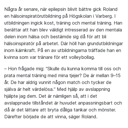
Några år senare, när epilepsin blivit bättre gick Roland
en hälsoinspiratörutbildning på Högskolan i Varberg. I
utbildningen ingick kost, träning och mental träning. Han
berättar att han blev väldigt intresserad av den mentala
delen inom hälsa och bestämde sig då för att bli
hälsoinspiratör på arbetet. Där höll han grundutbildningar
inom kärnkraft. På en av utbildningarna träffade han en
kvinna som var tränare för ett volleybollag.
– Hon frågade mig: ”Skulle du kunna komma till oss och
prata mental träning med mina tjejer? De är mellan 9–15
år. De har aldrig vunnit någon match och tycker de
själva är helt värdelösa.” Med hjälp av avslappning
hjälpte jag dem. Det är nämligen så, att i det
avslappnade tillståndet är huvudet anpassningsbart och
då är det lättare att bryta dåliga tankar och mönster.
Därefter började de att vinna, säger Roland.