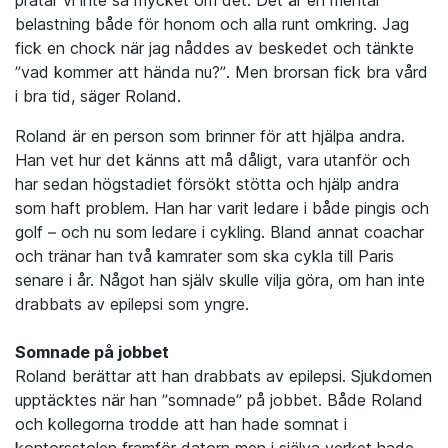
pratar vi inte så mycket om det. Det är en mental
belastning både för honom och alla runt omkring. Jag
fick en chock när jag nåddes av beskedet och tänkte
”vad kommer att hända nu?”. Men brorsan fick bra vård
i bra tid, säger Roland.
Roland är en person som brinner för att hjälpa andra.
Han vet hur det känns att må dåligt, vara utanför och
har sedan högstadiet försökt stötta och hjälp andra
som haft problem. Han har varit ledare i både pingis och
golf – och nu som ledare i cykling. Bland annat coachar
och tränar han två kamrater som ska cykla till Paris
senare i år. Något han själv skulle vilja göra, om han inte
drabbats av epilepsi som yngre.
Somnade på jobbet
Roland berättar att han drabbats av epilepsi. Sjukdomen
upptäcktes när han ”somnade” på jobbet. Både Roland
och kollegorna trodde att han hade somnat i