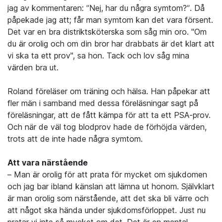
jag av kommentaren: ”Nej, har du några symtom?”. Då
påpekade jag att; får man symtom kan det vara försent.
Det var en bra distriktsköterska som såg min oro. "Om
du är orolig och om din bror har drabbats är det klart att
vi ska ta ett prov", sa hon. Tack och lov såg mina
värden bra ut.
Roland föreläser om träning och hälsa. Han påpekar att
fler män i samband med dessa föreläsningar sagt på
föreläsningar, att de fått kämpa för att ta ett PSA-prov.
Och när de väl tog blodprov hade de förhöjda värden,
trots att de inte hade några symtom.
Att vara närstående
– Man är orolig för att prata för mycket om sjukdomen
och jag bar ibland känslan att lämna ut honom. Självklart
är man orolig som närstående, att det ska bli värre och
att något ska hända under sjukdomsförloppet. Just nu