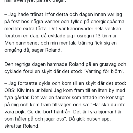
han äventyret på sex dagar.
– Jag hade tränat inför detta och dagen innan var jag
på fest hos några vänner och fyllde på energidepåerna
med lite extra tårta. Det var kanonväder hela veckan
förutom en dag, då cyklade jag i ösregn i 13 timmar.
Men pannbenet och min mentala träning fick sig en
omgång då, säger Roland.
Den regniga dagen hamnade Roland på en grusväg och
cyklade förbi en skylt där det stod: "Varning för björn".
– Jag fortsatte cykla och kom till en skylt där det stod:
OBS: Kliv inte ur bilen! Jag kom fram till en liten by med
fyra gårdar. Det var en farbror som tittade lite konstigt
på mig och kom fram till vägen och sa: ”Här ska du inte
vara pojk. Ge dig bort härifrån. Det är fyra björnar här
som håller på och jagar oss”. Då gick pulsen upp,
skrattar Roland.