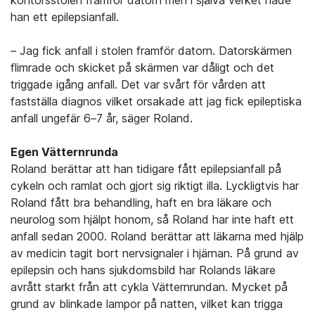
kontorsstolen framför datorn men i själva verket hade
han ett epilepsianfall.
– Jag fick anfall i stolen framför datorn. Datorskärmen
flimrade och skicket på skärmen var dåligt och det
triggade igång anfall. Det var svårt för vården att
fastställa diagnos vilket orsakade att jag fick epileptiska
anfall ungefär 6–7 år, säger Roland.
Egen Vätternrunda
Roland berättar att han tidigare fått epilepsianfall på
cykeln och ramlat och gjort sig riktigt illa. Lyckligtvis har
Roland fått bra behandling, haft en bra läkare och
neurolog som hjälpt honom, så Roland har inte haft ett
anfall sedan 2000. Roland berättar att läkarna med hjälp
av medicin tagit bort nervsignaler i hjärnan. På grund av
epilepsin och hans sjukdomsbild har Rolands läkare
avrått starkt från att cykla Vätternrundan. Mycket på
grund av blinkade lampor på natten, vilket kan trigga