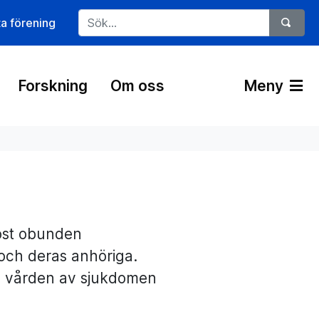
ta förening
Forskning
Om oss
Meny
iöst obunden
och deras anhöriga.
n vården av sjukdomen