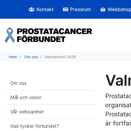
Kontakt
Pressrum
Webbsho
Hem
Om oss
Valmanifest 2026
Val
Om oss
Prostata
Mål och vision
organisa
Vår verksamhet
Prostata
är fortf
Vad tycker förbundet?