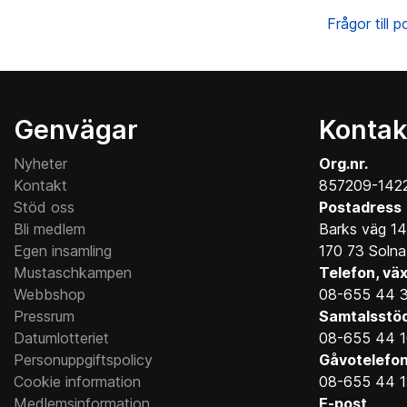
Frågor till p
Genvägar
Kontak
Nyheter
Org.nr.
Kontakt
857209-142
Stöd oss
Postadress
Bli medlem
Barks väg 14
Egen insamling
170 73 Solna
Mustaschkampen
Telefon, väx
Webbshop
08-655 44 
Pressrum
Samtalsstö
Datumlotteriet
08-655 44 
Personuppgiftspolicy
Gåvotelefo
Cookie information
08-655 44 
Medlemsinformation
E-post