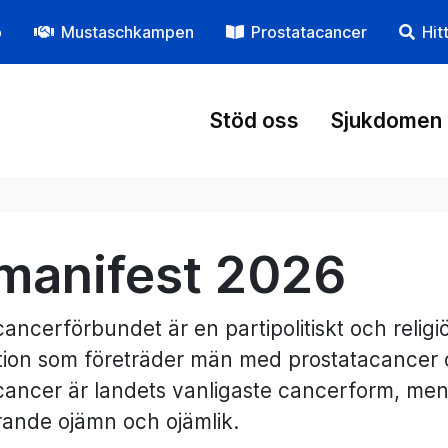
p
Mustaschkampen
Prostatacancer
Hit
Stöd oss
Sjukdomen
manifest 2026
cancerförbundet är en partipolitiskt och relig
tion som företräder män med prostatacancer 
cancer är landets vanligaste cancerform, me
arande ojämn och ojämlik.