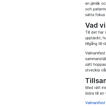
en jämlik o
och patiente
sätta fokus
Vad vi
Till det har
upptäckt, hu
tillgång till
Valmanifest 
sammanställ
sätt hoppas 
utveckla vå
Tillsa
Med rätt in
bidra till e
Valmanifest