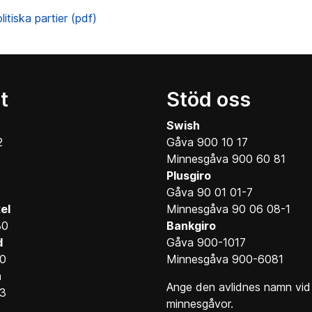
olitiska partier (pdf)
t
Stöd oss
Swish
2
Gåva 900 10 17
Minnesgåva 900 60 81
Plusgiro
Gåva 90 01 01-7
el
Minnesgåva 90 06 08-1
30
Bankgiro
d
Gåva 900-1017
10
Minnesgåva 900-6081
n
Ange den avlidnes namn vid
13
minnesgåvor.