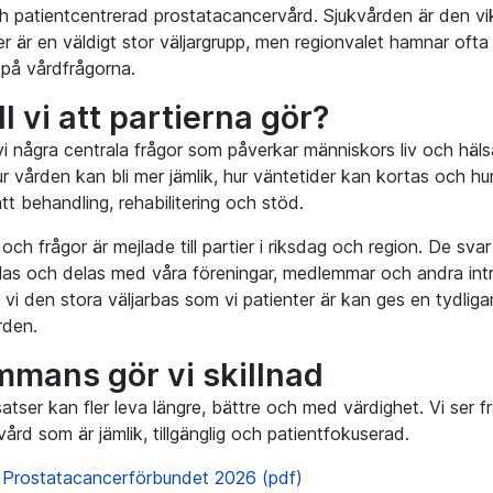
ch patientcentrerad prostatacancervård. Sjukvården är den vik
r är en väldigt stor väljargrupp, men regionvalet hamnar ofta 
 på vårdfrågorna.
ll vi att partierna gör?
 vi några centrala frågor som påverkar människors liv och häls
r vården kan bli mer jämlik, hur väntetider kan kortas och hur v
 rätt behandling, rehabilitering och stöd.
och frågor är mejlade till partier i riksdag och region. De svar
as och delas med våra föreningar, medlemmar och andra intre
vi den stora väljarbas som vi patienter är kan ges en tydligare 
rden.
mmans gör vi skillnad
satser kan fler leva längre, bättre och med värdighet. Vi se
n vård som är jämlik, tillgänglig och patientfokuserad.
 Prostatacancerförbundet 2026 (pdf)