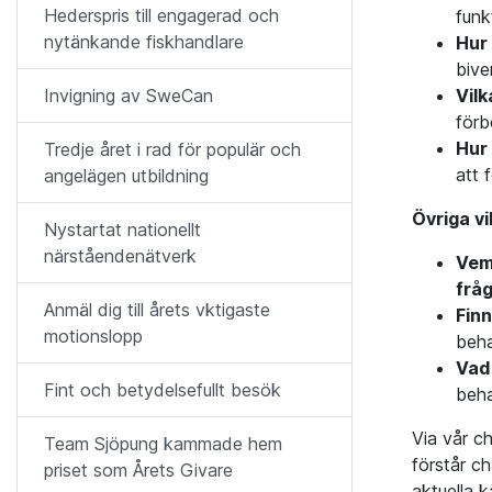
Hederspris till engagerad och
funk
nytänkande fiskhandlare
Hur 
bive
Vilk
Invigning av SweCan
förb
Hur 
Tredje året i rad för populär och
att 
angelägen utbildning
Övriga vi
Nystartat nationellt
närståendenätverk
Vem 
frå
Anmäl dig till årets vktigaste
Finn
motionslopp
beha
Vad 
Fint och betydelsefullt besök
beha
Via vår ch
Team Sjöpung kammade hem
förstår c
priset som Årets Givare
aktuella k