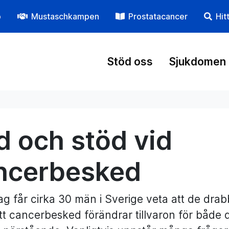
p
Mustaschkampen
Prostatacancer
Hit
Stöd oss
Sjukdomen
d och stöd vid
ncerbesked
ag får cirka 30 män i Sverige veta att de dra
ett cancerbesked förändrar tillvaron för båd