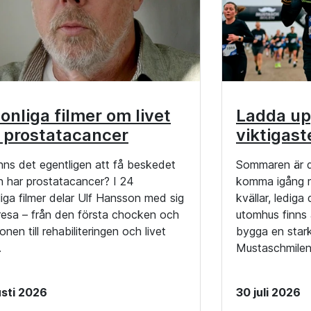
onliga filmer om livet
Ladda up
 prostatacancer
viktigast
nns det egentligen att få beskedet
Sommaren är d
n har prostatacancer? I 24
komma igång m
iga filmer delar Ulf Hansson med sig
kvällar, lediga
 resa – från den första chocken och
utomhus finns a
onen till rehabiliteringen och livet
bygga en stark
.
Mustaschmilen
sti 2026
30 juli 2026