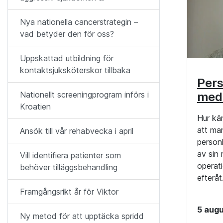
Nya nationella cancerstrategin –
vad betyder den för oss?
Uppskattad utbildning för
kontaktsjuksköterskor tillbaka
Pers
med
Nationellt screeningprogram införs i
Kroatien
Hur kä
att ma
Ansök till vår rehabvecka i april
personl
av sin
Vill identifiera patienter som
operati
behöver tilläggsbehandling
efteråt
Framgångsrikt år för Viktor
5 augu
Ny metod för att upptäcka spridd