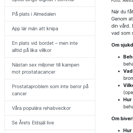
Foto: Alex
När du fåt
På plats i Almedalen
Genom att
din vård. 
App lär män att knipa
vad som s
En plats vid bordet – men inte
Om sjukd
alltid på lika villkor
Beh
beha
Nästan sex miljoner till kampen
Vad
mot prostatacancer
brom
Vil
Prostataproblem som inte beror på
(ope
cancer
Hur 
beha
Våra populära rehabveckor
Om biver
Se Årets Eldsjäl live
Hur