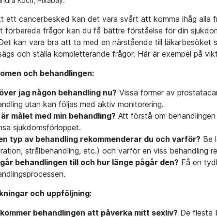
andra Koch, Pixabay.
t ett cancerbesked kan det vara svårt att komma ihåg alla frågo
 förbereda frågor kan du få bättre förståelse för din sjukdo
Det kan vara bra att ta med en närstående till läkarbesöket s
ägs och ställa kompletterande frågor. Här är exempel på viktig
omen och behandlingen:
över jag någon behandling nu?
Vissa former av prostataca
ndling utan kan följas med aktiv monitorering.
 är målet med min behandling?
Att förstå om behandlingen sy
sa sjukdomsförloppet.
ken typ av behandling rekommenderar du och varför?
Be l
ration, strålbehandling, etc.) och varför en viss behandling r
går behandlingen till och hur länge pågår den?
Få en tydl
ndlingsprocessen.
kningar och uppföljning:
 kommer behandlingen att påverka mitt sexliv?
De flesta 