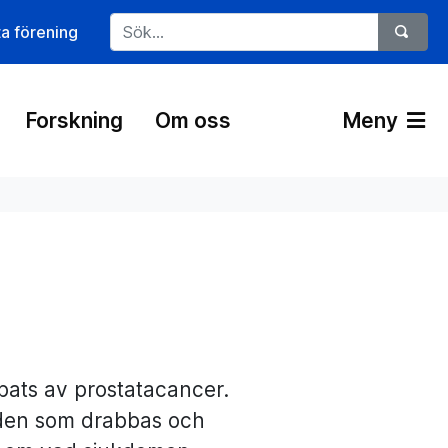
ta förening
Forskning
Om oss
Meny
bbats av prostatacancer.
e den som drabbas och