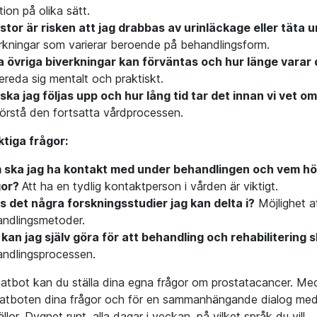
tion på olika sätt.
stor är risken att jag drabbas av urinläckage eller täta 
rkningar som varierar beroende på behandlingsform.
a övriga biverkningar kan förväntas och hur länge varar
ereda sig mentalt och praktiskt.
ska jag följas upp och hur lång tid tar det innan vi vet 
förstå den fortsatta vårdprocessen.
ktiga frågor:
ska jag ha kontakt med under behandlingen och vem hör j
gor?
Att ha en tydlig kontaktperson i vården är viktigt.
s det några forskningsstudier jag kan delta i?
Möjlighet att
ndlingsmetoder.
kan jag själv göra för att behandling och rehabilitering s
ndlingsprocessen.
atbot kan du ställa dina egna frågor om prostatacancer. Med hj
hatboten dina frågor och för en sammanhängande dialog med dig
ällor. Dygnet runt, alla dagar i veckan, på vilket språk du vill.