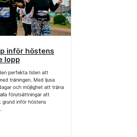
p inför höstens
e lopp
en perfekta tiden att
ed träningen. Med ljusa
 dagar och möjlighet att träna
lla förutsättningar att
 grund inför höstens
.