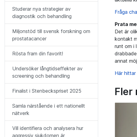
Studerar nya strategier av
Fråga ch
diagnostik och behandling
Prata me
Miljonstöd till svensk forskning om
Det är ol
prostatacancer
kontakt m
runt om i 
drabbade 
Rösta fram din favorit!
annat möj
Undersöker långtidseffekter av
Här hittar
screening och behandling
Fler
Finalist i Stenbeckspriset 2025
Samla närstående i ett nationellt
nätverk
Vill identifiera och analysera hur
aggressiv sjukdomen är