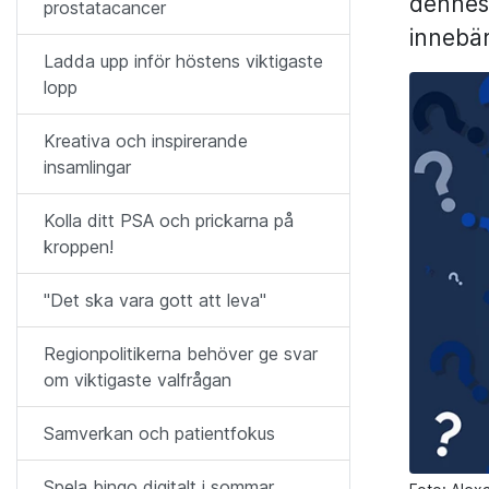
dennes
prostatacancer
innebä
Ladda upp inför höstens viktigaste
lopp
Kreativa och inspirerande
insamlingar
Kolla ditt PSA och prickarna på
kroppen!
"Det ska vara gott att leva"
Regionpolitikerna behöver ge svar
om viktigaste valfrågan
Samverkan och patientfokus
Spela bingo digitalt i sommar