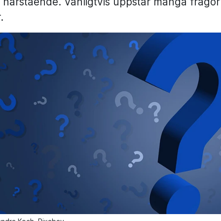
 närstående. Vanligtvis uppstår många frågo
r.