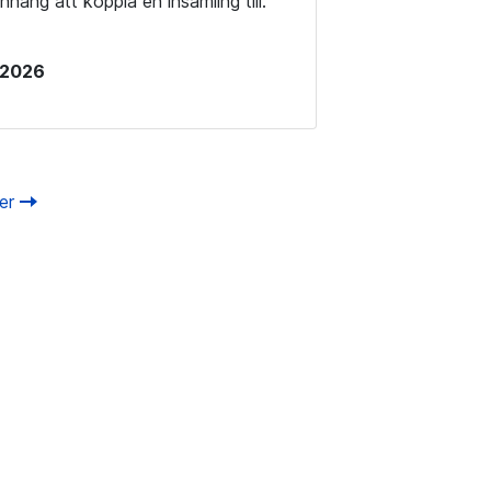
ang att koppla en insamling till.
i 2026
ter