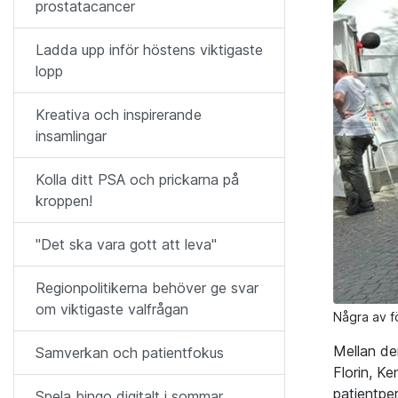
prostatacancer
Ladda upp inför höstens viktigaste
lopp
Kreativa och inspirerande
insamlingar
Kolla ditt PSA och prickarna på
kroppen!
"Det ska vara gott att leva"
Regionpolitikerna behöver ge svar
om viktigaste valfrågan
Några av f
Mellan de
Samverkan och patientfokus
Florin, K
patientpe
Spela bingo digitalt i sommar