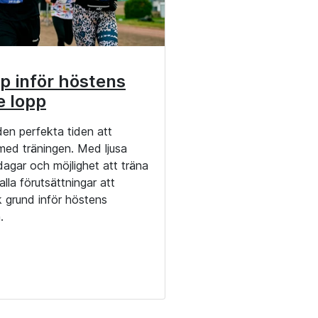
p inför höstens
e lopp
en perfekta tiden att
ed träningen. Med ljusa
 dagar och möjlighet att träna
lla förutsättningar att
 grund inför höstens
.