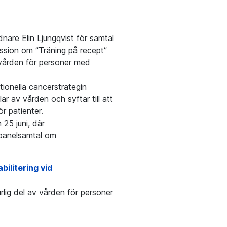
are Elin Ljungqvist för samtal
ussion om ”Träning på recept”
 vården för personer med
onella cancerstrategin
ar av vården och syftar till att
ör patienter.
25 juni, där
 panelsamtal om
bilitering vid
lig del av vården för personer