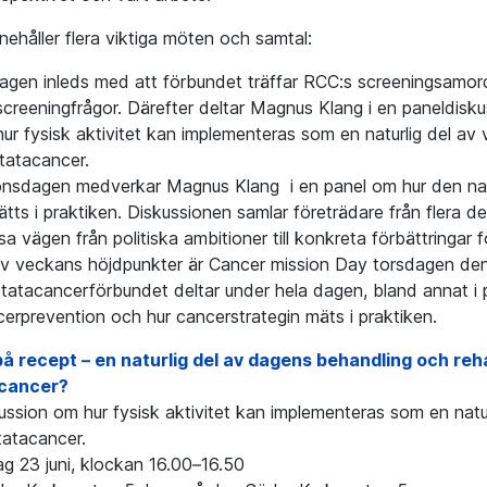
nehåller flera viktiga möten och samtal:
agen inleds med att förbundet träffar RCC:s screeningsamordn
creeningfrågor. Därefter deltar Magnus Klang i en paneldisk
ur fysisk aktivitet kan implementeras som en naturlig del av
tatacancer.
nsdagen medverkar Magnus Klang i en panel om hur den nati
tts i praktiken. Diskussionen samlar företrädare från flera del
sa vägen från politiska ambitioner till konkreta förbättringar f
v veckans höjdpunkter är Cancer mission Day torsdagen den 
tatacancerförbundet deltar under hela dagen, bland annat i
erprevention och hur cancerstrategin mäts i praktiken.
å recept – en naturlig del av dagens behandling och reha
cancer?
ussion om hur fysisk aktivitet kan implementeras som en natur
atacancer.
ag 23 juni, klockan 16.00–16.50