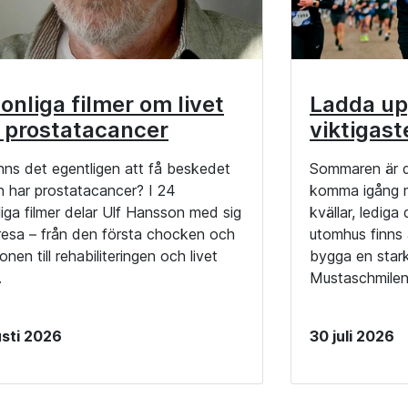
onliga filmer om livet
Ladda up
 prostatacancer
viktigast
nns det egentligen att få beskedet
Sommaren är d
n har prostatacancer? I 24
komma igång m
iga filmer delar Ulf Hansson med sig
kvällar, lediga
 resa – från den första chocken och
utomhus finns a
onen till rehabiliteringen och livet
bygga en stark
.
Mustaschmilen
sti 2026
30 juli 2026