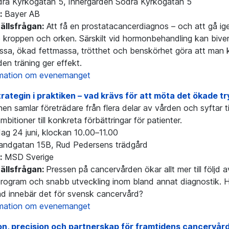
ra Kyrkogatan 5, Innergården Södra Kyrkogatan 5
:
Bayer AB
llsfrågan:
Att få en prostatacancerdiagnos – och att gå i
 kroppen och orken. Särskilt vid hormonbehandling kan biv
sa, ökad fettmassa, trötthet och benskörhet göra att man kä
en träning ger effekt.
rmation om evenemanget
rategin i praktiken – vad krävs för att möta det ökade 
en samlar företrädare från flera delar av vården och syftar ti
ambitioner till konkreta förbättringar för patienter.
ag 24 juni, klockan 10.00–11.00
andgatan 15B, Rud Pedersens trädgård
:
MSD Sverige
llsfrågan:
Pressen på cancervården ökar allt mer till följd 
rogram och snabb utveckling inom bland annat diagnostik. Hu
ad innebär det för svensk cancervård?
rmation om evenemanget
on, precision och partnerskap för framtidens cancervår