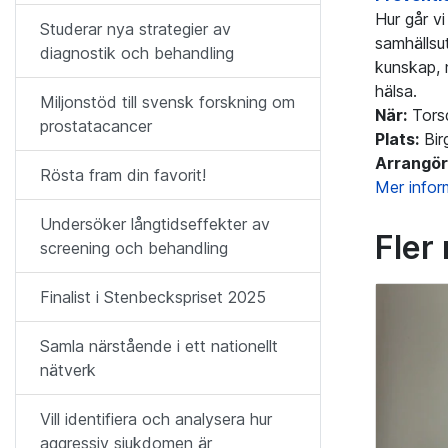
Hur går vi
Studerar nya strategier av
samhällsu
diagnostik och behandling
kunskap, 
hälsa.
Miljonstöd till svensk forskning om
När:
Torsd
prostatacancer
Plats:
Bir
Arrangör
Rösta fram din favorit!
Mer info
Undersöker långtidseffekter av
Fler
screening och behandling
Finalist i Stenbeckspriset 2025
Samla närstående i ett nationellt
nätverk
Vill identifiera och analysera hur
aggressiv sjukdomen är