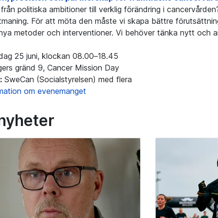
 från politiska ambitioner till verklig förändring i cancervårde
tmaning. För att möta den måste vi skapa bättre förutsättnin
nya metoder och interventioner. Vi behöver tänka nytt och a
ag 25 juni, klockan 08.00–18.45
gers gränd 9, Cancer Mission Day
:
SweCan (Socialstyrelsen) med flera
rmation om evenemanget
 nyheter