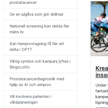
prostatacancer
Ge en julgåva som gör skillnad
Nationell screening kan rädda fler
mäns liv
Kan hemprovtagning få fler att
delta i OPT?
Viktig symbol och kampanj lyftes i
BingoLotto
Krea
insa
Prostatacancerdiagnostik med
hjälp av AI och urinprov
Under 
fantast
Vill involvera patienten i
kampen
vårdplaneringen
löpning