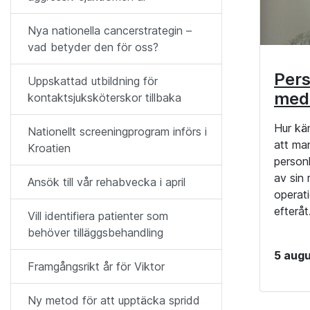
Nya nationella cancerstrategin –
vad betyder den för oss?
Pers
Uppskattad utbildning för
med
kontaktsjuksköterskor tillbaka
Hur kä
Nationellt screeningprogram införs i
att ma
Kroatien
personl
av sin
Ansök till vår rehabvecka i april
operati
efteråt
Vill identifiera patienter som
behöver tilläggsbehandling
5 augu
Framgångsrikt år för Viktor
Ny metod för att upptäcka spridd