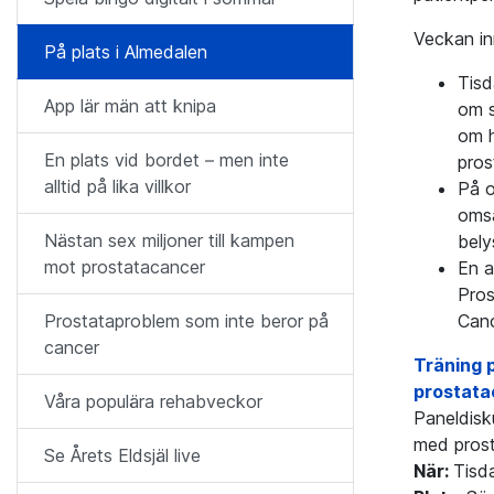
Veckan in
På plats i Almedalen
Tisd
App lär män att knipa
om s
om h
En plats vid bordet – men inte
pros
alltid på lika villkor
På o
omsä
Nästan sex miljoner till kampen
bely
mot prostatacancer
En a
Pros
Canc
Prostataproblem som inte beror på
cancer
Träning p
prostata
Våra populära rehabveckor
Paneldisk
med prost
Se Årets Eldsjäl live
När:
Tisd