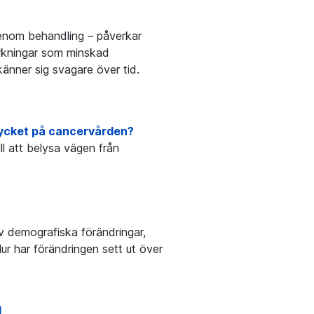
genom behandling – påverkar
erkningar som minskad
nner sig svagare över tid.
trycket på cancervården?
ll att belysa vägen från
av demografiska förändringar,
r har förändringen sett ut över
d