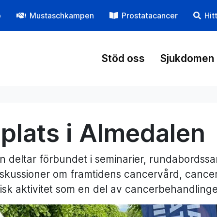
p
Mustaschkampen
Prostatacancer
Hit
Stöd oss
Sjukdomen
 plats i Almedalen
n deltar förbundet i seminarier, rundabordss
skussioner om framtidens cancervård, cancer
isk aktivitet som en del av cancerbehandling