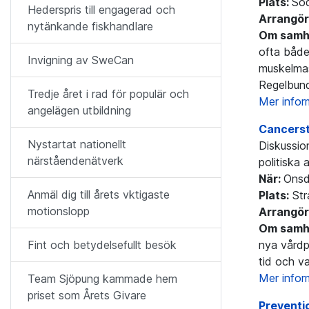
Plats:
Söd
Hederspris till engagerad och
Arrangör
nytänkande fiskhandlare
Om samhä
ofta både
Invigning av SweCan
muskelmas
Regelbund
Tredje året i rad för populär och
Mer info
angelägen utbildning
Cancerst
Nystartat nationellt
Diskussion
närståendenätverk
politiska 
När:
Onsd
Anmäl dig till årets vktigaste
Plats:
Str
motionslopp
Arrangör
Om samhä
nya vårdp
Fint och betydelsefullt besök
tid och v
Mer info
Team Sjöpung kammade hem
priset som Årets Givare
Preventi