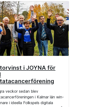
torvinst i JOYNA för
l
tatacancerförening
gra veckor sedan blev
tacancerföreningen i Kalmar län win-
nare i ideella Folkspels digitala