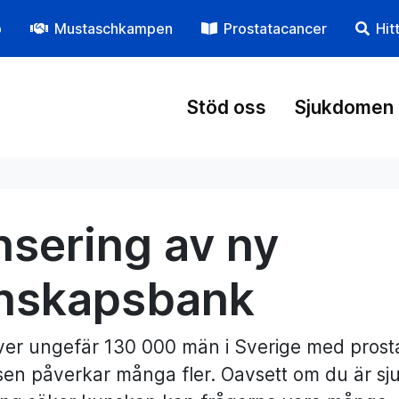
p
Mustaschkampen
Prostatacancer
Hit
Stöd oss
Sjukdomen
nsering av ny
nskapsbank
ever ungefär 130 000 män i Sverige med pros
en påverkar många fler. Oavsett om du är sjuk