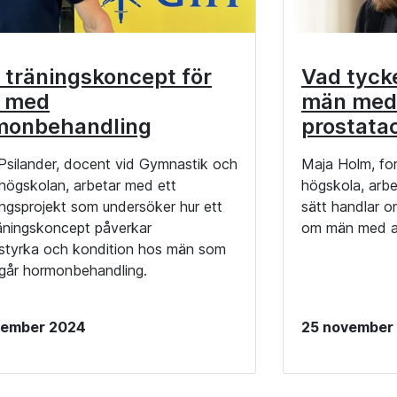
 träningskoncept för
Vad tycke
 med
män med 
monbehandling
prostata
 Psilander, docent vid Gymnastik och
Maja Holm, fo
shögskolan, arbetar med ett
högskola, arbe
ingsprojekt som undersöker hur ett
sätt handlar o
räningskoncept påverkar
om män med av
styrka och kondition hos män som
år hormonbehandling.
cember 2024
25 november