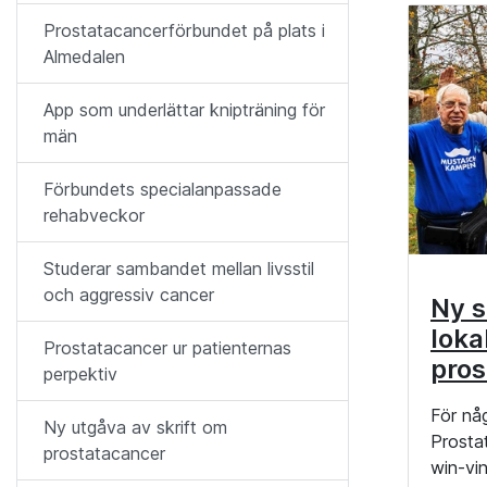
Prostatacancerförbundet på plats i
Almedalen
App som underlättar knipträning för
män
Förbundets specialanpassade
rehabveckor
Studerar sambandet mellan livsstil
och aggressiv cancer
Ny s
loka
Prostatacancer ur patienternas
pros
perpektiv
För nå
Ny utgåva av skrift om
Prosta
prostatacancer
win-vin