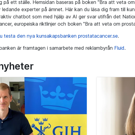
g på ett ställe. Hemsidan baseras på boken "Bra att veta o
 ledande experter på ämnet. Här kan du läsa dig fram till kuns
teraktiv chatbot som med hjälp av AI ger svar utifrån det Nat
ancer, europeiska riktlinjer och boken "Bra att veta om prost
u testa den nya kunsakapsbanken prostatacancer.se
.
banken är framtagen i samarbete med reklambyrån
Fluid
.
 nyheter