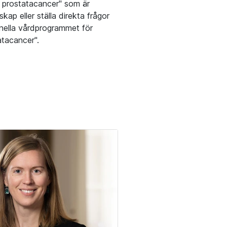
m prostatacancer" som är
kap eller ställa direkta frågor
ionella vårdprogrammet för
atacancer".