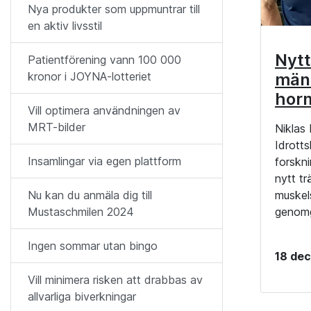
Nya produkter som uppmuntrar till
en aktiv livsstil
Nytt
Patientförening vann 100 000
män
kronor i JOYNA-lotteriet
hor
Vill optimera användningen av
MRT-bilder
Niklas
Idrott
Insamlingar via egen plattform
forskn
nytt t
muskel
Nu kan du anmäla dig till
genomg
Mustaschmilen 2024
Ingen sommar utan bingo
18 de
Vill minimera risken att drabbas av
allvarliga biverkningar