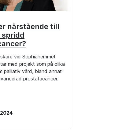
r närstående till
spridd
cancer?
rskare vid Sophiahemmet
tar med projekt som på olika
m palliativ vård, bland annat
ancerad prostatacancer.
 2024