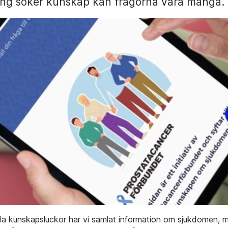
ing söker kunskap kan frågorna vara många.
ylla kunskapsluckor har vi samlat information om sjukdomen, 