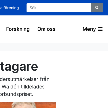
ta förening
Forskning
Om oss
Meny
stagare
dersutmärkelser från
 Waldén tilldelades
förbundspriset.