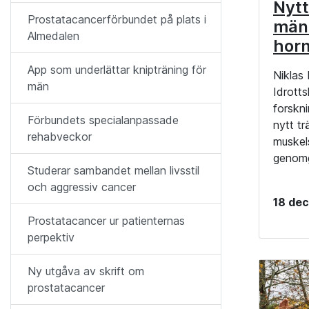
Nytt
Prostatacancerförbundet på plats i
män
Almedalen
hor
App som underlättar knipträning för
Niklas
män
Idrott
forskn
Förbundets specialanpassade
nytt t
rehabveckor
muskel
genomg
Studerar sambandet mellan livsstil
och aggressiv cancer
18 de
Prostatacancer ur patienternas
perpektiv
Ny utgåva av skrift om
prostatacancer