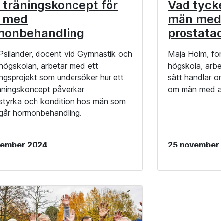
 träningskoncept för
Vad tycke
 med
män med 
monbehandling
prostata
 Psilander, docent vid Gymnastik och
Maja Holm, fo
shögskolan, arbetar med ett
högskola, arbe
ingsprojekt som undersöker hur ett
sätt handlar o
räningskoncept påverkar
om män med av
styrka och kondition hos män som
år hormonbehandling.
cember 2024
25 november