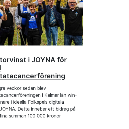
torvinst i JOYNA för
l
tatacancerförening
gra veckor sedan blev
tacancerföreningen i Kalmar län win-
nare i ideella Folkspels digitala
, JOYNA. Detta innebar ett bidrag på
nfina summan 100 000 kronor.