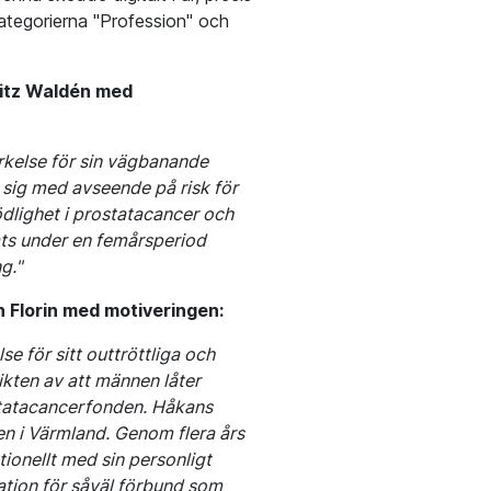
 kategorierna "Profession" och
ritz Waldén med
kelse för sin vägbanande
sig med avseende på risk för
lighet i prostatacancer och
ats under en femårsperiod
g.
"
n Florin med motiveringen:
 för sitt outtröttliga och
ikten av att männen låter
ostatacancerfonden. Håkans
n i Värmland. Genom flera års
onellt med sin personligt
ation för såväl förbund som