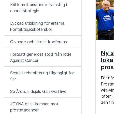
Kritik mot bristande framsteg i
cancerstrategin
Lyckad utbildning för erfarna
kontaktsjuksköterskor
Givande och lärorik konferens
Ny s
Fortsatt generöst stöd från Ride
loka
Against Cancer
pros
Sexuell rehabilitering tillgängligt för
För nå
fler
Prosta
win-vin
Se Årets Eldsjäls Galakväll live
lotteri
den fi
JOYNA oss i kampen mot
prostatacancer