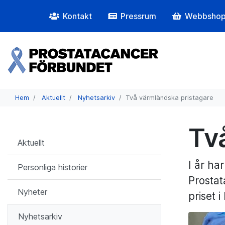
Kontakt
Pressrum
Webbsho
Hem
Aktuellt
Nyhetsarkiv
Två värmländska pristagare
Tv
Aktuellt
I år ha
Personliga historier
Prostat
Nyheter
priset 
Nyhetsarkiv