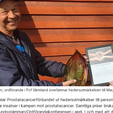
n, ordförande i Pcf Värmland överlämnar hedersutmärkelsen till Maur
elar Prostatacancerförbundet ut hedersutmärkelser till person
 insatser i kampen mot prostatacancer. Samtliga priser bruka
ndsstämman/Ordförandekonferensen i april. I och med att den