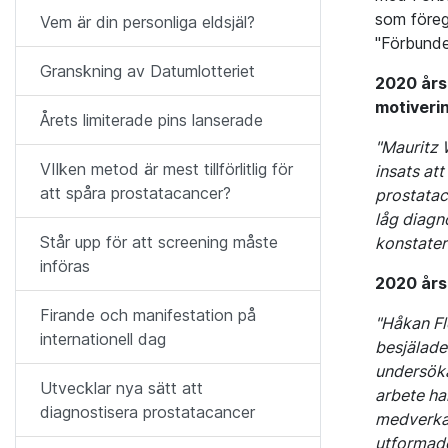
som föregå
Vem är din personliga eldsjäl?
"Förbunde
Granskning av Datumlotteriet
2020 års
motiveri
Årets limiterade pins lanserade
"Mauritz 
VIlken metod är mest tillförlitlig för
insats at
att spåra prostatacancer?
prostatac
låg diagn
Står upp för att screening måste
konstater
införas
2020 års 
Firande och manifestation på
"Håkan Fl
internationell dag
besjälade
undersöka
Utvecklar nya sätt att
arbete ha
diagnostisera prostatacancer
medverkan
utformade