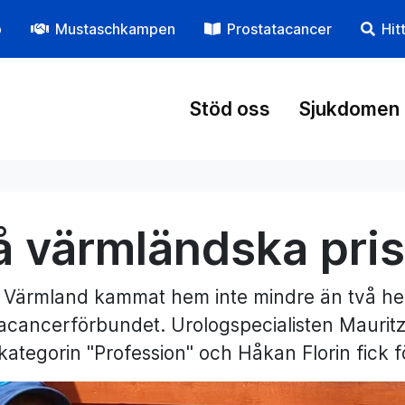
p
Mustaschkampen
Prostatacancer
Hit
Stöd oss
Sjukdomen
å värmländska pri
r Värmland kammat hem inte mindre än två he
acancerförbundet. Urologspecialisten Mauritz
i kategorin "Profession" och Håkan Florin fick 