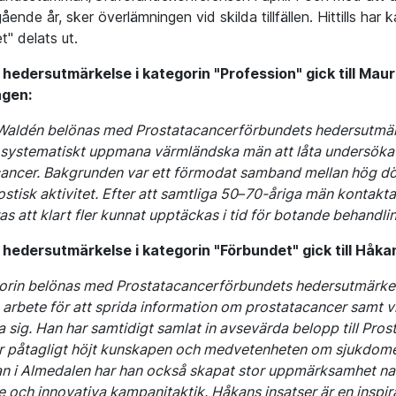
ende år, sker överlämningen vid skilda tillfällen. Hittills har
t" delats ut.
 hedersutmärkelse i kategorin "Profession" gick till Mau
ngen:
Waldén belönas med Prostatacancerförbundets hedersutmär
t systematiskt uppmana värmländska män att låta undersöka 
ancer. Bakgrunden var ett förmodat samband mellan hög död
ostisk aktivitet. Efter att samtliga 50–70-åriga män kontakt
as att klart fler kunnat upptäckas i tid för botande behandlin
hedersutmärkelse i kategorin "Förbundet" gick till Håka
orin belönas med Prostatacancerförbundets hedersutmärkelse
 arbete för att sprida information om prostatacancer samt v
 sig. Han har samtidigt samlat in avsevärda belopp till Pr
r påtagligt höjt kunskapen och medvetenheten om sjukdome
 i Almedalen har han också skapat stor uppmärksamhet nati
 och innovativa kampanjtaktik. Håkans insatser är en inspir