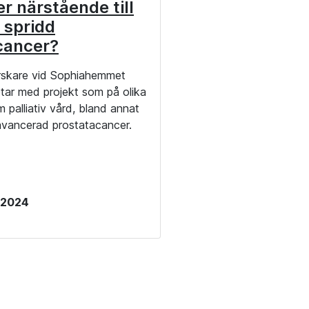
r närstående till
spridd
cancer?
rskare vid Sophiahemmet
tar med projekt som på olika
m palliativ vård, bland annat
ancerad prostatacancer.
 2024