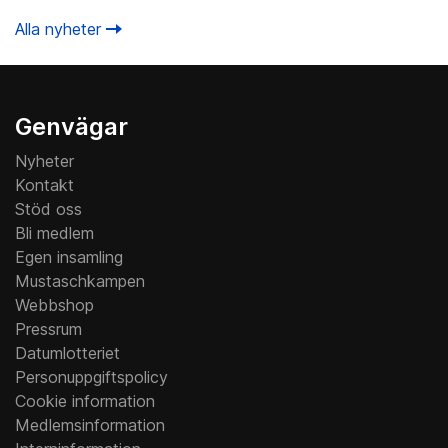
Alla nyheter
Genvägar
Nyheter
Kontakt
Stöd oss
Bli medlem
Egen insamling
Mustaschkampen
Webbshop
Pressrum
Datumlotteriet
Personuppgiftspolicy
Cookie information
Medlemsinformation