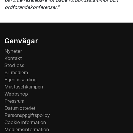
ordförandekonferenser."
Genvägar
Nyheter
Kontakt
Stöd oss
Bli medlem
Egen insamling
Mustaschkampen
Webbshop
Pressrum
Datumlotteriet
Personuppgiftspolicy
Cookie information
Medlemsinformation