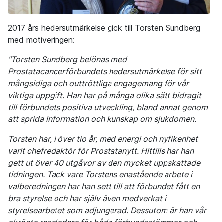
2017 års hedersutmärkelse gick till Torsten Sundberg
med motiveringen:
"Torsten Sundberg belönas med
Prostatacancerförbundets hedersutmärkelse för sitt
mångsidiga och outtröttliga engagemang för vår
viktiga uppgift. Han har på många olika sätt bidragit
till förbundets positiva utveckling, bland annat genom
att sprida information och kunskap om sjukdomen.
Torsten har, i över tio år, med energi och nyfikenhet
varit chefredaktör för Prostatanytt. Hittills har han
gett ut över 40 utgåvor av den mycket uppskattade
tidningen. Tack vare Torstens enastående arbete i
valberedningen har han sett till att förbundet fått en
bra styrelse och har själv även medverkat i
styrelsearbetet som adjungerad. Dessutom är han vår
okrönte reseledare för både förbundsstämmor och