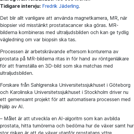
Tidigare intervju:
Fredrik Jäderling
.
Det blir allt vanligare att använda magnetkamera, MR, när
biopsier vid misstänkt prostatacancer ska göras. MR-
bilderna kombineras med ultraljudsbilden och kan ge tydlig
vägledning om var biopsin ska tas.
Processen är arbetskrävande eftersom konturerna av
prostata på MR-bilderna ritas in för hand av röntgenläkare
för att framställa en 3D-bild som ska matchas med
ultraljudsbilden.
Forskare från Sahlgrenska Universitetssjukhuset i Göteborg
och Karolinska Universitetssjukhuset i Stockholm driver nu
ett gemensamt projekt för att automatisera processen med
hjälp av AI.
– Målet är att utveckla en AI-algoritm som kan avbilda
prostata, hitta tumörerna och bedöma hur de växer samt hur
stor risken är att de växer utanför prostatans yttre