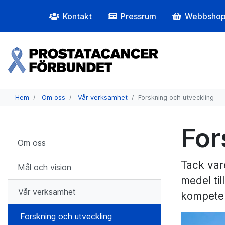
Kontakt
Pressrum
Webbsho
Hem
Om oss
Vår verksamhet
Forskning och utveckling
For
Om oss
Tack var
Mål och vision
medel ti
Vår verksamhet
kompeten
Forskning och utveckling