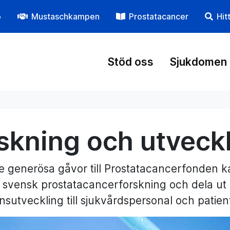
p
Mustaschkampen
Prostatacancer
Hit
Stöd oss
Sjukdomen
skning och utveck
e generösa gåvor till Prostatacancerfonden kan
ll svensk prostatacancerforskning och dela ut 
sutveckling till sjukvårdspersonal och patien