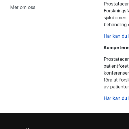
Prostatacan
Mer om oss
Forskningsf
sjukdomen. 
behandling 
Här kan du 
Kompetensu
Prostatacan
patientföre
konferenser
föra ut fors
av patiente
Här kan du 