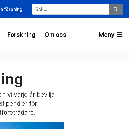
ta förening
Forskning
Om oss
Meny
ling
 vi varje år bevilja
stipendier för
tföreträdare.