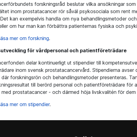
cerförbundets forskningsråd beslutar vilka ansökningar som 
ältet inom prostatacancer rör såväl psykosociala som rent m
Det kan exempelvis handla om nya behandlingsmetoder och 
eller om hur man kan förbättra patienternas fysiska och psyki
läsa mer om forskning
.
tveckling för vårdpersonal och patientföreträdare
cerfonden delar kontinuerligt ut stipendier till kompetensutv
trädare inom svensk prostatacancervård. Stipendierna avser 
 där forskningsrön och behandlingsmetoder presenteras. Tanke
kningsresultat till berörd personal och patientföreträdare för 
r med prostatacancer - och därmed höja livskvalitén för dem
läsa mer om stipendier
.