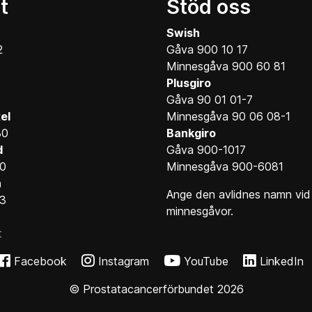
t
Stöd oss
Swish
2
Gåva 900 10 17
Minnesgåva 900 60 81
Plusgiro
Gåva 90 01 01-7
el
Minnesgåva 90 06 08-1
30
Bankgiro
d
Gåva 900-1017
10
Minnesgåva 900-6081
n
Ange den avlidnes namn vid
13
minnesgåvor.
t
Facebook
Instagram
YouTube
LinkedIn
© Prostatacancerförbundet 2026