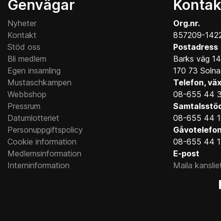
Genvägar
Kontak
Nyheter
Org.nr.
Kontakt
857209-142
Stöd oss
Postadress
Bli medlem
Barks väg 14
Egen insamling
170 73 Solna
Mustaschkampen
Telefon, väx
Webbshop
08-655 44 
Pressrum
Samtalsstö
Datumlotteriet
08-655 44 
Personuppgiftspolicy
Gåvotelefo
Cookie information
08-655 44 
Medlemsinformation
E-post
Interninformation
Maila kanslie