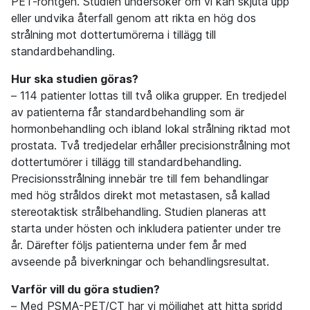
PET-röntgen. Studien undersöker om vi kan skjuta upp
eller undvika återfall genom att rikta en hög dos
strålning mot dottertumörerna i tillägg till
standardbehandling.
Hur ska studien göras?
– 114 patienter lottas till två olika grupper. En tredjedel
av patienterna får standardbehandling som är
hormonbehandling och ibland lokal strålning riktad mot
prostata. Två tredjedelar erhåller precisionstrålning mot
dottertumörer i tillägg till standardbehandling.
Precisionsstrålning innebär tre till fem behandlingar
med hög stråldos direkt mot metastasen, så kallad
stereotaktisk strålbehandling. Studien planeras att
starta under hösten och inkludera patienter under tre
år. Därefter följs patienterna under fem år med
avseende på biverkningar och behandlingsresultat.
Varför vill du göra studien?
– Med PSMA-PET/CT har vi möjlighet att hitta spridd