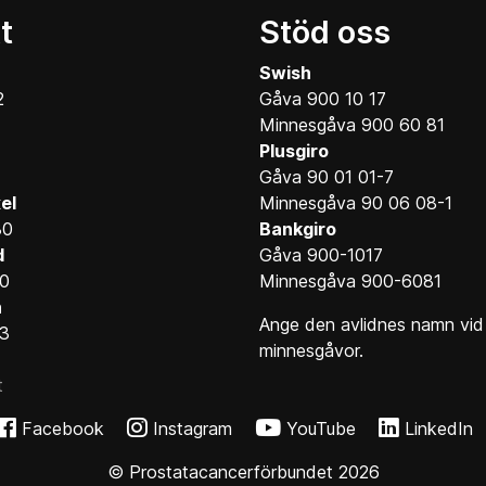
t
Stöd oss
Swish
2
Gåva 900 10 17
Minnesgåva 900 60 81
Plusgiro
Gåva 90 01 01-7
el
Minnesgåva 90 06 08-1
30
Bankgiro
d
Gåva 900-1017
10
Minnesgåva 900-6081
n
Ange den avlidnes namn vid
13
minnesgåvor.
t
Facebook
Instagram
YouTube
LinkedIn
© Prostatacancerförbundet 2026