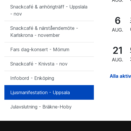
AUG.
Snackcafé & anhörigträff - Uppslala
- nov
6
Snackcafé & närståendemöte -
AUG.
Karlskrona - november
21
Fars dag-konsert - Mörrum
AUG.
Snackcafé - Knivsta - nov
Alla akti
Infobord - Enköping
Ljusmanifestation - Uppsala
Julavslutning - Bräkne-Hoby