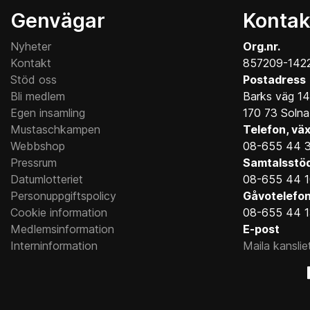
Genvägar
Kontak
Nyheter
Org.nr.
Kontakt
857209-142
Stöd oss
Postadress
Bli medlem
Barks väg 14
Egen insamling
170 73 Solna
Mustaschkampen
Telefon, väx
Webbshop
08-655 44 
Pressrum
Samtalsstö
Datumlotteriet
08-655 44 
Personuppgiftspolicy
Gåvotelefo
Cookie information
08-655 44 
Medlemsinformation
E-post
Interninformation
Maila kanslie