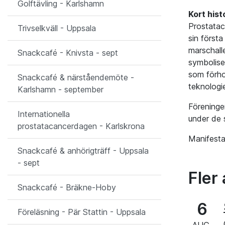
Golftävling - Karlshamn
Kort hist
Prostatac
Trivselkväll - Uppsala
sin först
marschalle
Snackcafé - Knivsta - sept
symbolise
som förho
Snackcafé & närståendemöte -
teknologi
Karlshamn - september
Föreninge
Internationella
under de 
prostatacancerdagen - Karlskrona
Manifesta
Snackcafé & anhörigträff - Uppsala
- sept
Fler 
Snackcafé - Bräkne-Hoby
6
Föreläsning - Pär Stattin - Uppsala