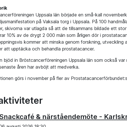
orik
ancerföreningen Uppsala län började en små-kall novemberk
a ljusmanifestation på Vaksala torg i Uppsala. På 100 handmå
r, skivorna var utlagda så att de tillsammans bildade ett sto
rar 10% av de drygt 2 000 män som årligen dör i prostataca
ppningsvis kommer att minska genom forskning, utveckling 
er att upptäcka och behandla prostatacancer.
n bjöd in Bröstcancerföreningen Uppsala län som också var
senaste åren har avböjt att medverka.
tionen görs i november på fler av Prostatacancerförbundet:s l
aktiviteter
Snackcafé & närståendemöte - Karlsk
06 augusti 2026 18:30