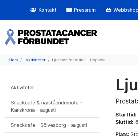
Kontakt
Pressrum
Webbsho
Hem
Aktiviteter
Ljusmanifestation - Uppsala
Lj
Aktiviteter
Prostat
Snackcafé & närståendemöte -
Karlskrona - augusti
Starttid:
Sluttid:
l
Snackcafé - Sölvesborg - augusti
Plats:
Sto