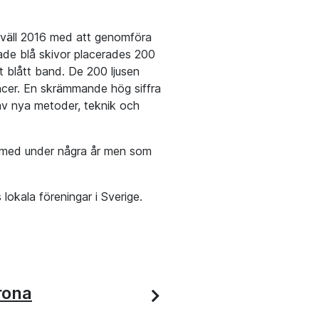
väll 2016 med att genomföra
lade blå skivor placerades 200
rt blått band. De 200 ljusen
ncer. En skrämmande hög siffra
av nya metoder, teknik och
 med under några år men som
okala föreningar i Sverige.
rona