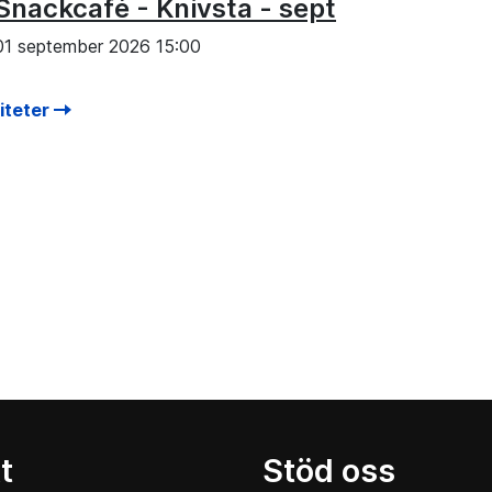
Snackcafé - Knivsta - sept
01 september 2026 15:00
viteter
t
Stöd oss