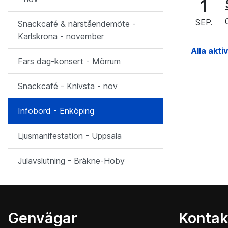
1
SEP.
Snackcafé & närståendemöte -
Karlskrona - november
Alla akti
Fars dag-konsert - Mörrum
Snackcafé - Knivsta - nov
Infobord - Enköping
Ljusmanifestation - Uppsala
Julavslutning - Bräkne-Hoby
Genvägar
Kontak