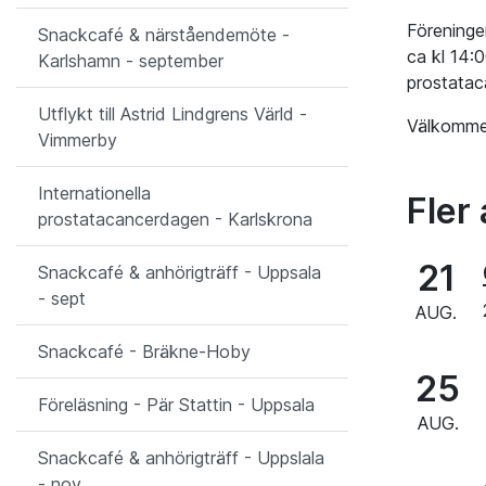
Föreningen
Snackcafé & närståendemöte -
ca kl 14:
Karlshamn - september
prostataca
Utflykt till Astrid Lindgrens Värld -
Välkomme
Vimmerby
Internationella
Fler 
prostatacancerdagen - Karlskrona
21
Snackcafé & anhörigträff - Uppsala
- sept
AUG.
Snackcafé - Bräkne-Hoby
25
Föreläsning - Pär Stattin - Uppsala
AUG.
Snackcafé & anhörigträff - Uppslala
- nov