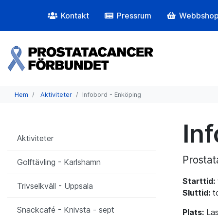
Kontakt
Pressrum
Webbsho
Hem
Aktiviteter
Infobord - Enköping
In
Aktiviteter
Prostat
Golftävling - Karlshamn
Starttid:
Trivselkväll - Uppsala
Sluttid:
t
Snackcafé - Knivsta - sept
Plats:
Las