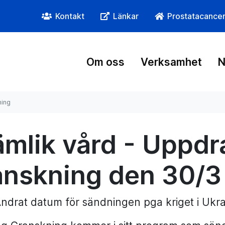
Kontakt
Länkar
Prostatacance
Om oss
Verksamhet
N
ning
ämlik vård - Uppdr
anskning den 30/3
ndrat datum för sändningen pga kriget i Ukra