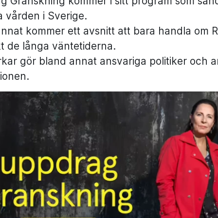
g Granskning kommer i sitt program som sän
a vården i Sverige.
nnat kommer ett avsnitt att bara handla om 
kt de långa väntetiderna.
ar gör bland annat ansvariga politiker och a
ionen.