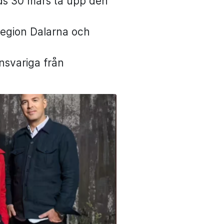
ds 30 mars ta upp den
Region Dalarna och
nsvariga från