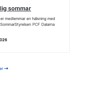
lig sommar
la er medlemmar en hälsning med
g SommarStyrelsen PCF Dalarna
 2026
ter