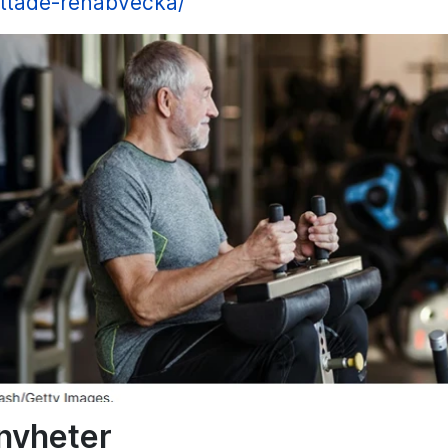
ttade-rehabvecka/
 nyheter