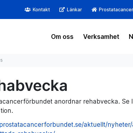
Kontakt
Länkar
Prostatacance
Om oss
Verksamhet
N
25
habvecka
tacancerförbundet anordnar rehabvecka. Se 
tion.
/prostatacancerforbundet.se/aktuellt/nyheter/a