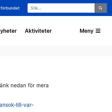
rförbundet
yheter
Aktiviteter
Meny
länk nedan för mera
nsok-till-var-