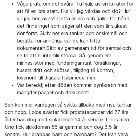
Våga prata om det svåra. Ta hjälp av en kurator för
att få en bra start. Hur vill jag vårdas och dö? Hur
vill jag begravas? Detta är bra och gäller för båda,
det finns inget som säger att den som är sjukast
dör först. Skriv ner era tankar och önskemål och
berätta för anhöriga var de kan hitta
dokumenten.Sätt av gemensam tid för samtal och
se till att ni inte blir störda. Gå igenom era
minneslistor med funderingar runt försäkringar,
husets drift och skötsel, tillgång till konton,
lösenord till digitala hjälpmedel mm.
Var beredd; efter döden kommer byråkratin med
mängder papper och dokument!
Sen kommer vardagen så sakta tillbaka med nya tankar
och hopp. Lolos svärfar fick prostatacancer vid 77 års
ålder han dog med sjukdomen 14 år senare. Lolos man
Uno fick sjukdomen 56 är gammal och dog 3,5 år
senare. Hur drabbas barn och barnbarn? Det kan vara