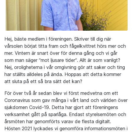
Hej, bäste medlem i föreningen. Skriver till dig när
vårsolen börjat titta fram och fågelkvittret hörs mer och
mer. Vintern är snart över för denna gång och vi går
som man säger ”mot ljusare tider”. Allt är som vanligt?
Nej, oroligheterna i vår omgivning gör att saker och ting
har ställts alldeles på ända. Hoppas att detta kommer
att sluta på ett så bra sätt det kan?
För över två år sedan blev vi först medvetna om ett
Coronavirus som gav många i vårt land och världen över
sjukdomen Covid-19. Detta har gjort att föreningens
verksamhet gått på sparlåga. Endast styrelsemöten och
årsmöten har genomförts varav de flesta digitalt.
Hösten 2021 lyckades vi genomföra informationsmöten i