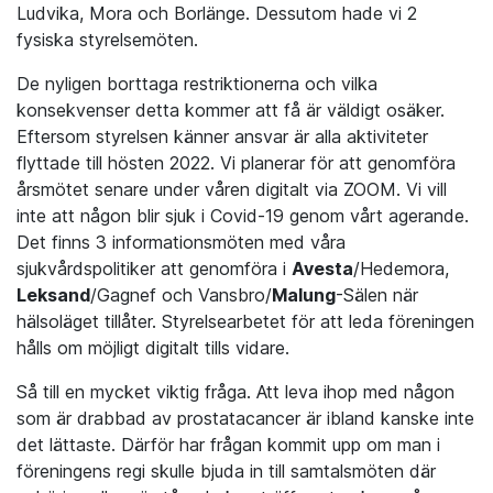
Ludvika, Mora och Borlänge. Dessutom hade vi 2
fysiska styrelsemöten.
De nyligen borttaga restriktionerna och vilka
konsekvenser detta kommer att få är väldigt osäker.
Eftersom styrelsen känner ansvar är alla aktiviteter
flyttade till hösten 2022. Vi planerar för att genomföra
årsmötet senare under våren digitalt via ZOOM. Vi vill
inte att någon blir sjuk i Covid-19 genom vårt agerande.
Det finns 3 informationsmöten med våra
sjukvårdspolitiker att genomföra i
Avesta
/Hedemora,
Leksand
/Gagnef och Vansbro/
Malung
-Sälen när
hälsoläget tillåter. Styrelsearbetet för att leda föreningen
hålls om möjligt digitalt tills vidare.
Så till en mycket viktig fråga. Att leva ihop med någon
som är drabbad av prostatacancer är ibland kanske inte
det lättaste. Därför har frågan kommit upp om man i
föreningens regi skulle bjuda in till samtalsmöten där