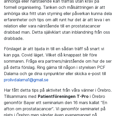
anhöriga eller närstående kan träffas utan krav på
formell organisering. Tanken och målsättningen är att
anhöriga ska fritt utan styrning eller påverkan kunna dela
erfarenheter och tips om allt runt hur det är att leva i en
relation eller vara närstående till en prostatacancer
drabbad man. Detta självklart utan inblandning från oss
drabbade.
Förslaget är att bjuda in till en sådan träff så snart vi
kan pga. Covid läget. Vilket då knappast blir före
sommaren. Fråga era partners/närstående om hur de ser
på detta förslag. Ring gärna till någon i styrelsen PCF
Dalarna och ge dina synpunkter eller skicka e-post till
prolivdalarna1@gmail.se
Har fått detta tips på aktivitet från våra vänner i Örebro.
Tillsammans med
Patientföreningen T-Pro
i Örebro
genomför Bayer ett seminarium den 16 mars kallat ”En
afton om prostatacancer”. Vi genomför seminariet på
plats i Örebro men sänder även evenemanget på