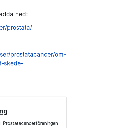
 ladda ned:
r/prostata/
oser/prostatacancer/om-
gt-skede-
ng
i Prostatacancerföreningen