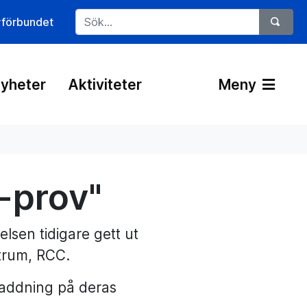
rförbundet
yheter
Aktiviteter
Meny
-prov"
sen tidigare gett ut
trum, RCC.
addning på deras