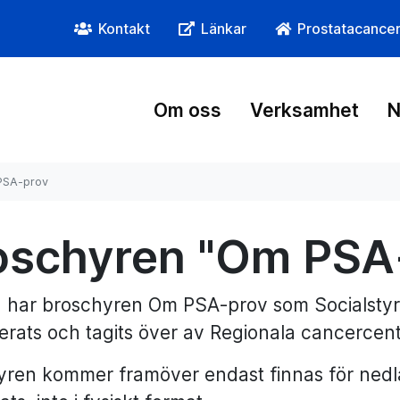
Kontakt
Länkar
Prostatacance
Om oss
Verksamhet
N
PSA-prov
oschyren "Om PSA
 har broschyren Om PSA-prov som Socialstyrel
rats och tagits över av Regionala cancercen
yren kommer framöver endast finnas för nedl