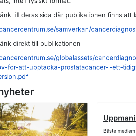
ts, inte i fysiskt format.
länk till deras sida där publikationen finns att
//cancercentrum.se/samverkan/cancerdiagnose
länk direkt till publikationen
//cancercentrum.se/globalassets/cancerdiagn
v-for-att-upptacka-prostatacancer-i-ett-tidi
rsion.pdf
 nyheter
Uppmani
Bäste medlem 