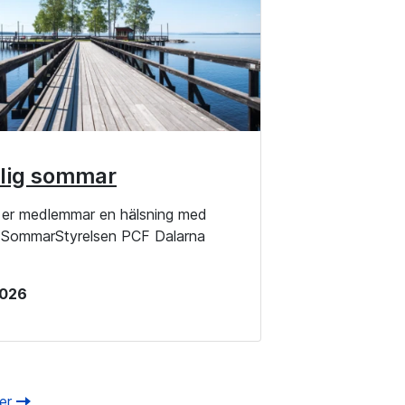
lig sommar
la er medlemmar en hälsning med
g SommarStyrelsen PCF Dalarna
 2026
ter