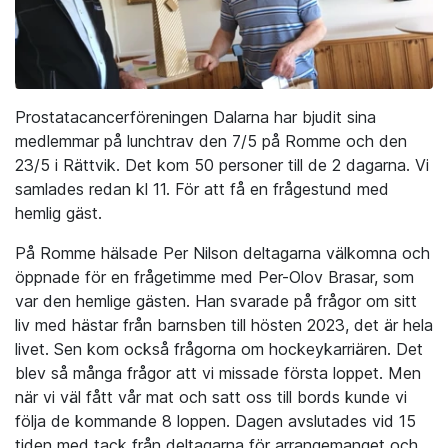
Prostatacancerföreningen Dalarna har bjudit sina
medlemmar på lunchtrav den 7/5 på Romme och den
23/5 i Rättvik. Det kom 50 personer till de 2 dagarna. Vi
samlades redan kl 11. För att få en frågestund med
hemlig gäst.
På Romme hälsade Per Nilson deltagarna välkomna och
öppnade för en frågetimme med Per-Olov Brasar, som
var den hemlige gästen. Han svarade på frågor om sitt
liv med hästar från barnsben till hösten 2023, det är hela
livet. Sen kom också frågorna om hockeykarriären. Det
blev så många frågor att vi missade första loppet. Men
när vi väl fått vår mat och satt oss till bords kunde vi
följa de kommande 8 loppen. Dagen avslutades vid 15
tiden med tack från deltagarna för arrangemanget och