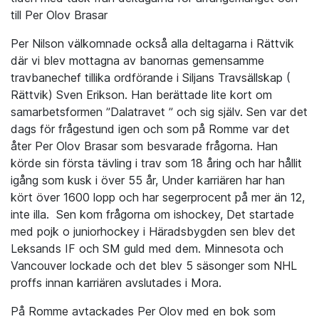
till Per Olov Brasar
Per Nilson välkomnade också alla deltagarna i Rättvik
där vi blev mottagna av banornas gemensamme
travbanechef tillika ordförande i Siljans Travsällskap (
Rättvik) Sven Erikson. Han berättade lite kort om
samarbetsformen ”Dalatravet ” och sig själv. Sen var det
dags för frågestund igen och som på Romme var det
åter Per Olov Brasar som besvarade frågorna. Han
körde sin första tävling i trav som 18 åring och har hållit
igång som kusk i över 55 år, Under karriären har han
kört över 1600 lopp och har segerprocent på mer än 12,
inte illa. Sen kom frågorna om ishockey, Det startade
med pojk o juniorhockey i Häradsbygden sen blev det
Leksands IF och SM guld med dem. Minnesota och
Vancouver lockade och det blev 5 säsonger som NHL
proffs innan karriären avslutades i Mora.
På Romme avtackades Per Olov med en bok som