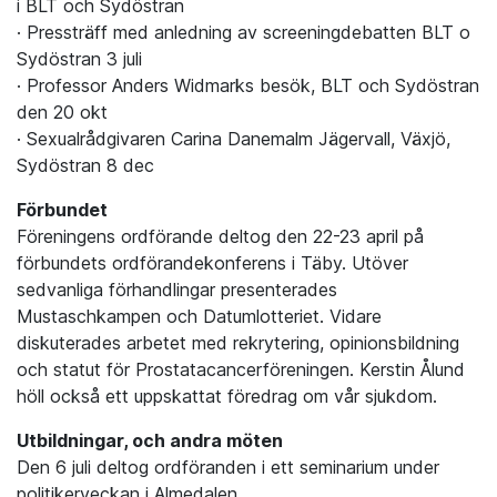
i BLT och Sydöstran
· Pressträff med anledning av screeningdebatten BLT o
Sydöstran 3 juli
· Professor Anders Widmarks besök, BLT och Sydöstran
den 20 okt
· Sexualrådgivaren Carina Danemalm Jägervall, Växjö,
Sydöstran 8 dec
Förbundet
Föreningens ordförande deltog den 22-23 april på
förbundets ordförandekonferens i Täby. Utöver
sedvanliga förhandlingar presenterades
Mustaschkampen och Datumlotteriet. Vidare
diskuterades arbetet med rekrytering, opinionsbildning
och statut för Prostatacancerföreningen. Kerstin Ålund
höll också ett uppskattat föredrag om vår sjukdom.
Utbildningar, och andra möten
Den 6 juli deltog ordföranden i ett seminarium under
politikerveckan i Almedalen.