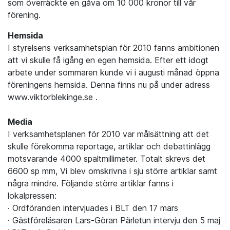
som överräckte en gåva om 10 000 kronor till vår
förening.
Hemsida
I styrelsens verksamhetsplan för 2010 fanns ambitionen
att vi skulle få igång en egen hemsida. Efter ett idogt
arbete under sommaren kunde vi i augusti månad öppna
föreningens hemsida. Denna finns nu på under adress
www.viktorblekinge.se .
Media
I verksamhetsplanen för 2010 var målsättning att det
skulle förekomma reportage, artiklar och debattinlägg
motsvarande 4000 spaltmillimeter. Totalt skrevs det
6600 sp mm, Vi blev omskrivna i sju större artiklar samt
några mindre. Följande större artiklar fanns i
lokalpressen:
· Ordföranden intervjuades i BLT den 17 mars
· Gästföreläsaren Lars-Göran Pärletun intervju den 5 maj