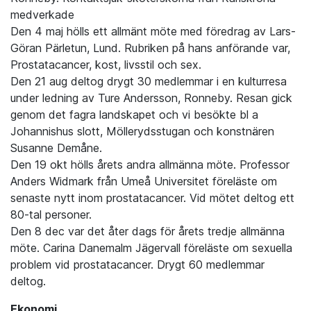
medverkade
Den 4 maj hölls ett allmänt möte med föredrag av Lars-
Göran Pärletun, Lund. Rubriken på hans anförande var,
Prostatacancer, kost, livsstil och sex.
Den 21 aug deltog drygt 30 medlemmar i en kulturresa
under ledning av Ture Andersson, Ronneby. Resan gick
genom det fagra landskapet och vi besökte bl a
Johannishus slott, Möllerydsstugan och konstnären
Susanne Demåne.
Den 19 okt hölls årets andra allmänna möte. Professor
Anders Widmark från Umeå Universitet föreläste om
senaste nytt inom prostatacancer. Vid mötet deltog ett
80-tal personer.
Den 8 dec var det åter dags för årets tredje allmänna
möte. Carina Danemalm Jägervall föreläste om sexuella
problem vid prostatacancer. Drygt 60 medlemmar
deltog.
Ekonomi