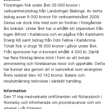
Föreningen fick under året 29 000 kronor i
verksamhetsbidrag från Landstinget Blekinge. Av detta
bidrag avser 9 000 kronor för verksamhetsåret 2009.
Dessa var dock inte med som en fordran i föregående
års bokslut. Under året har vi erhållit ett stipendium från
logen Bifrost i Karlskrona och en julgåva från Karlshamn
Energi AB samt bidrag från Odd Fellow i Karlskrona.
Totalt fick vi drygt 18 000 kronor i gåvor under året.
Från sponsorer har vi kontant erhållit 4 000 kr. Därtill
har flera företag lämna stöd i form av att betala
annonsering och föreläsarnas resor och uppehälle. Detta
har kunnat ske genom att vi samverkat som arrangörer.
Årets reslutat blev 42 142 kronor. Balans och
resultaträkning redovisas i särskild handling.
Information
Den 17 maj medverkade ordföranden vid Rotarylunch i
Ronneby och informerade om prostatacancer och om
arbetet i vår förening.