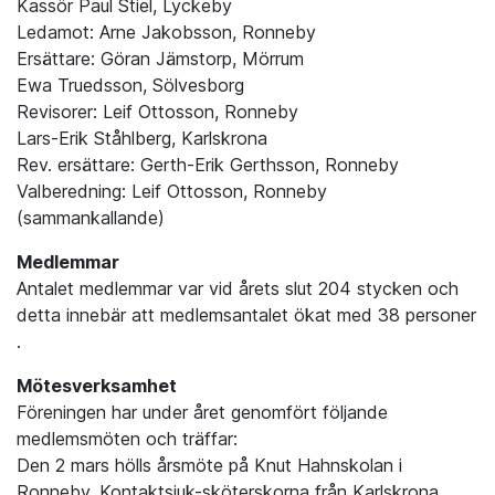
Kassör Paul Stiel, Lyckeby
Ledamot: Arne Jakobsson, Ronneby
Ersättare: Göran Jämstorp, Mörrum
Ewa Truedsson, Sölvesborg
Revisorer: Leif Ottosson, Ronneby
Lars-Erik Ståhlberg, Karlskrona
Rev. ersättare: Gerth-Erik Gerthsson, Ronneby
Valberedning: Leif Ottosson, Ronneby
(sammankallande)
Medlemmar
Antalet medlemmar var vid årets slut 204 stycken och
detta innebär att medlemsantalet ökat med 38 personer
.
Mötesverksamhet
Föreningen har under året genomfört följande
medlemsmöten och träffar:
Den 2 mars hölls årsmöte på Knut Hahnskolan i
Ronneby. Kontaktsjuk-sköterskorna från Karlskrona