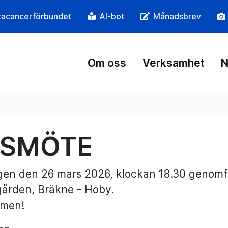
tacancerförbundet
AI-bot
Månadsbrev
Om oss
Verksamhet
N
SMÖTE
gen den 26 mars 2026, klockan 18.30 genomfö
ården, Bräkne - Hoby.
men!