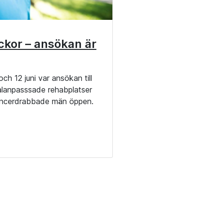
kor – ansökan är
ch 12 juni var ansökan till
alanpasssade rehabplatser
ancerdrabbade män öppen.