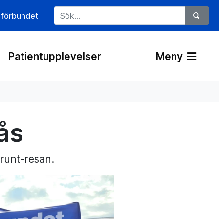
rförbundet
Patientupplevelser
Meny
ås
runt-resan.