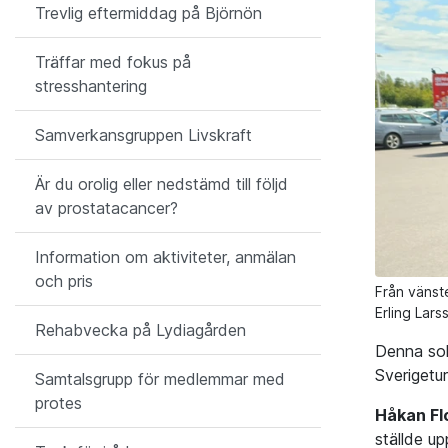
Trevlig eftermiddag på Björnön
Träffar med fokus på
stresshantering
Samverkansgruppen Livskraft
Är du orolig eller nedstämd till följd
av prostatacancer?
Information om aktiviteter, anmälan
och pris
Från vänst
Erling Lar
Rehabvecka på Lydiagården
Denna sol
Sverigetur
Samtalsgrupp för medlemmar med
protes
Håkan Fl
ställde up