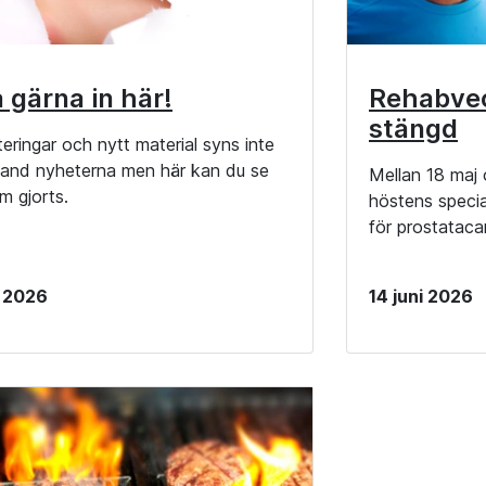
a gärna in här!
Rehabvec
stängd
eringar och nytt material syns inte
 bland nyheterna men här kan du se
Mellan 18 maj o
m gjorts.
höstens speci
för prostatac
i 2026
14 juni 2026