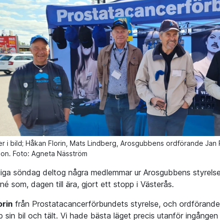
er i bild; Håkan Florin, Mats Lindberg, Arosgubbens ordförande J
sson. Foto: Agneta Näsström
iga söndag deltog några medlemmar ur Arosgubbens styrel
né som, dagen till ära, gjort ett stopp i Västerås.
orin
från Prostatacancerförbundets styrelse, och ordförande
p sin bil och tält. Vi hade bästa läget precis utanför ingången t