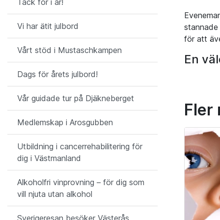
Tack för i år!
Evenemang
Vi har ätit julbord
stannade 
för att ä
Vårt stöd i Mustaschkampen
En väl
Dags för årets julbord!
Vår guidade tur på Djäkneberget
Fler
Medlemskap i Arosgubben
Utbildning i cancerrehabilitering för
dig i Västmanland
Alkoholfri vinprovning – för dig som
vill njuta utan alkohol
Sverigeresan besöker Västerås