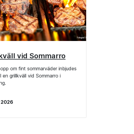
lkväll vid Sommarro
pp om fint sommarväder inbjudes
ill en grillkväll vid Sommarro i
ng.
j 2026