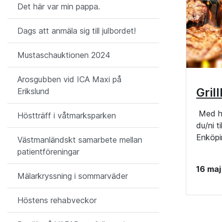
Det här var min pappa.
Dags att anmäla sig till julbordet!
Mustaschauktionen 2024
Arosgubben vid ICA Maxi på
Gril
Erikslund
Med ho
Höstträff i våtmarksparken
du/ni t
Enköpi
Västmanländskt samarbete mellan
patientföreningar
16 ma
Mälarkryssning i sommarväder
Höstens rehabveckor