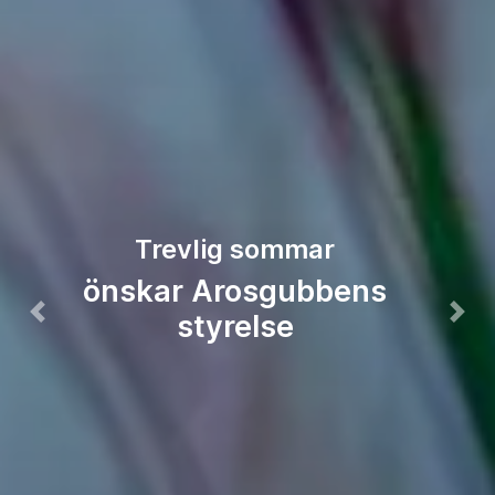
Arosgubben
Prostatacancerföreningen i
Västerås med omnejd
Föregående
Näs
Läs mer