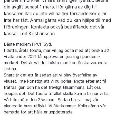
pandemimörkret. Vi ses snart igen fysiskt. Betala
din avgift senast 1 mars. Hör gärna av dig till
kassören ifall du inte vill ha fler försändelser eller
inte har fått. Anmäl gärna vad du kan hjälpa till med
i föreningen. Kontakta också beträffande det vår
kassör Leif Kristiansson.
Bäste medlem i PCF Syd.
I detta, årets första, mail vill jag börja med att önska att
vi alla under 2021 får uppleva en ljusning i pandemi-
mörkret. Det är väl det bästa man kan önska varandra
just nu.
Snart är det ett år sedan att vi blev överfallna av
viruset. Inte konstigt att vi nu börjar längta efter att få
träffas igen och ha det trevligt tillsammans. Låt oss
hoppas det. Det första tillfället skulle kunna bli när vi har
vårt årsmöte den 25e mars. Sedan har vi i maj vår
planerade buss-utflykt. Vi återkommer. Kolla gärna vår
hemsida för att hålla er uppdaterade.