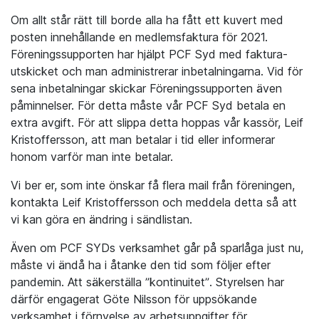
Om allt står rätt till borde alla ha fått ett kuvert med
posten innehållande en medlemsfaktura för 2021.
Föreningssupporten har hjälpt PCF Syd med faktura-
utskicket och man administrerar inbetalningarna. Vid för
sena inbetalningar skickar Föreningssupporten även
påminnelser. För detta måste vår PCF Syd betala en
extra avgift. För att slippa detta hoppas vår kassör, Leif
Kristoffersson, att man betalar i tid eller informerar
honom varför man inte betalar.
Vi ber er, som inte önskar få flera mail från föreningen,
kontakta Leif Kristoffersson och meddela detta så att
vi kan göra en ändring i sändlistan.
Även om PCF SYDs verksamhet går på sparlåga just nu,
måste vi ändå ha i åtanke den tid som följer efter
pandemin. Att säkerställa ”kontinuitet”. Styrelsen har
därför engagerat Göte Nilsson för uppsökande
verksamhet i förnyelse av arbetsuppgifter för