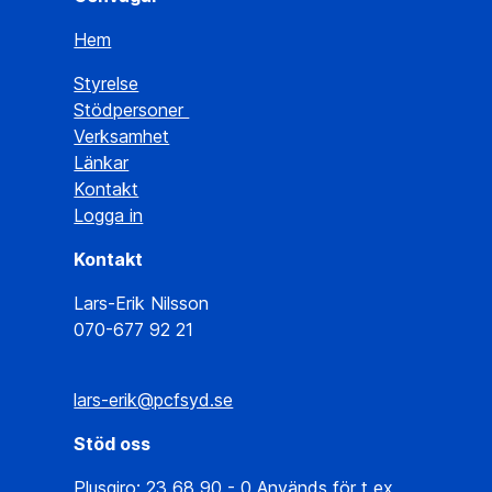
Hem
Styrelse
Stödpersoner
Verksamhet
Länkar
Kontakt
Logga in
Kontakt
Lars-Erik Nilsson
070-677 92 21
lars-erik@pcfsyd.se
Stöd oss
Plusgiro: 23 68 90 - 0 Används för t ex