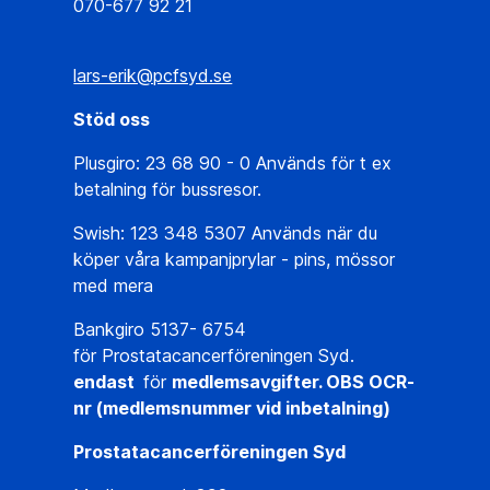
070-677 92 21
lars-erik@pcfsyd.se
Stöd oss
Plusgiro: 23 68 90 - 0 Används för t ex
betalning för bussresor.
Swish: 123 348 5307 Används när du
köper våra kampanjprylar - pins, mössor
med mera
Bankgiro 5137- 6754
för Prostatacancerföreningen Syd.
endast
för
medlemsavgifter. OBS OCR-
nr (medlemsnummer vid inbetalning)
Prostatacancerföreningen Syd