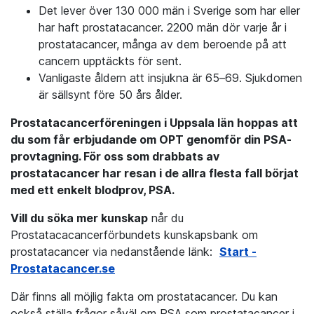
Det lever över 130 000 män i Sverige som har eller
har haft prostatacancer. 2200 män dör varje år i
prostatacancer, många av dem beroende på att
cancern upptäckts för sent.
Vanligaste åldern att insjukna är 65–69. Sjukdomen
är sällsynt före 50 års ålder.
Prostatacancerföreningen i Uppsala län hoppas att
du som får erbjudande om OPT genomför din PSA-
provtagning
. För oss som drabbats av
prostatacancer har resan i de allra flesta fall börjat
med ett enkelt blodprov, PSA.
Vill du söka mer kunskap
når du
Prostatacacancerförbundets kunskapsbank om
prostatacancer via nedanstående länk:
Start -
Prostatacancer.se
Där finns all möjlig fakta om prostatacancer. Du kan
också ställa frågor såväl om PSA som prostatacancer i