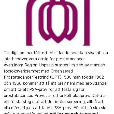
TIll dig som har fått ett erbjudande som kan visa att du
inte behöver vara orolig för prostatacancer.
Även inom Region Uppsala startas i mitten av mars en
försöksverksamhet med Organiserad
ProstatacancerTestning (OPT). 500 män födda 1962
och 1966 kommer att få ett brev hem med erbjudande
om att ta ett PSA-prov för att testa sig för
prostatacancer. Provet är ett enkelt blodprov. Detta är
ett första steg mot att det införs screening, alltså att
alla män erbjuds att ta ett PSA-prov. För att så ska ske
måste ni som får brevet
ställa upp och ta provet –