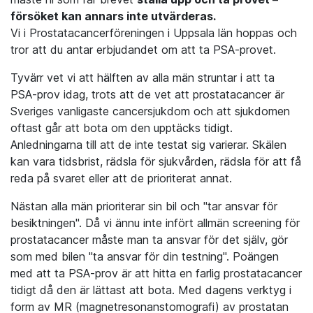
försöket kan annars inte utvärderas.
Vi i Prostatacancerföreningen i Uppsala län hoppas och
tror att du antar erbjudandet om att ta PSA-provet.
Tyvärr vet vi att hälften av alla män struntar i att ta
PSA-prov idag, trots att de vet att prostatacancer är
Sveriges vanligaste cancersjukdom och att sjukdomen
oftast går att bota om den upptäcks tidigt.
Anledningarna till att de inte testat sig varierar. Skälen
kan vara tidsbrist, rädsla för sjukvården, rädsla för att få
reda på svaret eller att de prioriterat annat.
Nästan alla män prioriterar sin bil och "tar ansvar för
besiktningen". Då vi ännu inte infört allmän screening för
prostatacancer måste man ta ansvar för det själv, gör
som med bilen "ta ansvar för din testning". Poängen
med att ta PSA-prov är att hitta en farlig prostatacancer
tidigt då den är lättast att bota. Med dagens verktyg i
form av MR (magnetresonanstomografi) av prostatan