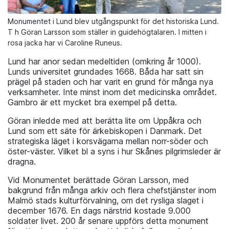
Monumentet i Lund blev utgångspunkt för det historiska Lund.
T h Göran Larsson som ställer in guidehögtalaren. I mitten i
rosa jacka har vi Caroline Runeus.
Lund har anor sedan medeltiden (omkring år 1000).
Lunds universitet grundades 1668. Båda har satt sin
prägel på staden och har varit en grund för många nya
verksamheter. Inte minst inom det medicinska området.
Gambro är ett mycket bra exempel på detta.
Göran inledde med att berätta lite om Uppåkra och
Lund som ett säte för ärkebiskopen i Danmark. Det
strategiska läget i korsvägarna mellan norr-söder och
öster-väster. Vilket bl a syns i hur Skånes pilgrimsleder är
dragna.
Vid Monumentet berättade Göran Larsson, med
bakgrund från många arkiv och flera chefstjänster inom
Malmö stads kulturförvalning, om det rysliga slaget i
december 1676. En dags närstrid kostade 9.000
soldater livet. 200 år senare uppförs detta monument