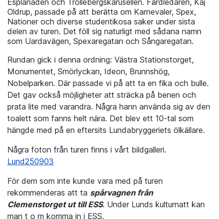
Esplanaden och Trollebergskarusellen. Färdledaren, Kaj
Oldrup, passade på att berätta om Karnevaler, Spex,
Nationer och diverse studentikosa saker under sista
delen av turen. Det föll sig naturligt med sådana namn
som Uardavägen, Spexaregatan och Sångaregatan.
Rundan gick i denna ordning: Västra Stationstorget,
Monumentet, Smörlyckan, Ideon, Brunnshög,
Nobelparken. Där passade vi på att ta en fika och bulle.
Det gav också möjligheter att sträcka på benen och
prata lite med varandra. Några hann använda sig av den
toalett som fanns helt nära. Det blev ett 10-tal som
hängde med på en eftersits Lundabryggeriets ölkällare.
Några foton från turen finns i vårt bildgalleri.
Lund250903
För dem som inte kunde vara med på turen
rekommenderas att ta
spårvagnen från
Clemenstorget ut till ESS
. Under Lunds kulturnatt kan
man t o m komma in i ESS.