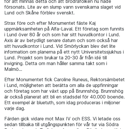
för att minnas detta och att brödrafolken nu hade
försonats. Lite av en slump vann svenskarna slaget vid
Lund och Skåne förblev svenskt.
Strax före och efter Monumentet fäste Kaj
uppmärksamheten på Alfa-Laval. Ett företag som funnits
i Lund över 80 år och som har sitt huvudkontor i Lund.
Axis är av betydligt senare datum och som också har
sitt huvudkontor i Lund. Vid Smörlyckan blev det lite
information om planerna på ett nytt Universitetssjukhus i
Lund. Projekt som brukar ta 20-30 år från idé till
invigning. Detta om man håller samma takt som i
Malmö...
Efter Monumentet fick Caroline Runeus, Rektorsämbetet
i Lund, möjligheten att berätta om alla de uppfinningar
och företag som har växt upp på Brunnshög. Brunnshög
är också planerat att bli en stadsdel för 40.000 boende.
Ett exempel är bluetuth, som idag produceras i miljoner
varje dag.
Färden gick vidare mot Max IV och ESS. Vi letade oss
sedan tillbaka till utgångspunkten för vår tur via Södra