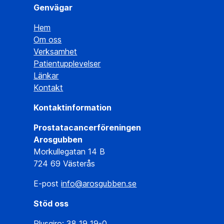
Genvägar
Hem
Om oss
Verksamhet
Patientupplevelser
Länkar
Kontakt
Kontaktinformation
Prostatacancerföreningen
Arosgubben
Morkullegatan 14 B
724 69 Västerås
E-post
info@arosgubben.se
Stöd oss
Plusgiro: 38 19 19-0