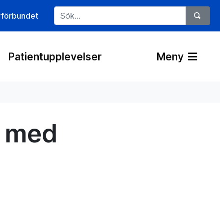
rförbundet
Patientupplevelser
Meny
p med