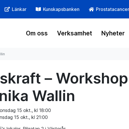
Länkar
Kunskapsbanken
Prostatacance
Om oss
Verksamhet
Nyheter
lin
vskraft – Worksho
nika Wallin
onsdag 15 okt., kl 18:00
nsdag 15 okt., kl 21:00
's lokaler, Pilgatan 2 i Västerås