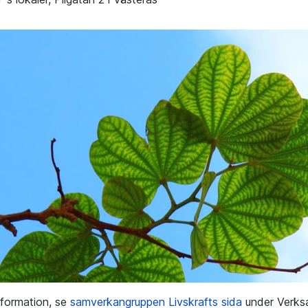
nformation, se
samverkangruppen Livskrafts sida
under Verks