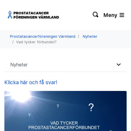
Meny
Prostatacancerföreningen Värmland
Nyheter
Vad tycker förbundet?
Nyheter
Klicka här och få svar!