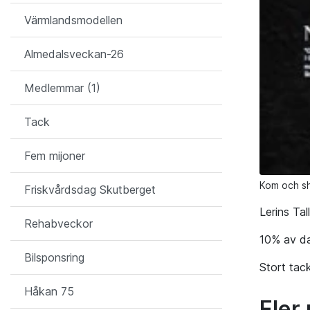
Värmlandsmodellen
Almedalsveckan-26
Medlemmar (1)
Tack
Fem mijoner
Kom och s
Friskvårdsdag Skutberget
Lerins Ta
Rehabveckor
10% av da
Bilsponsring
Stort tac
Håkan 75
Fler