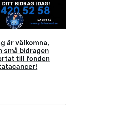
ag är välkomna,
m små bidragen
rtat till fonden
tatacancer!