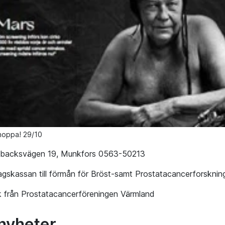
hoppa! 29/10
llbacksvägen 19, Munkfors 0563-50213
gskassan till förmån för Bröst-samt Prostatacancerforsknin
k från Prostatacancerföreningen Värmland
 nyheter