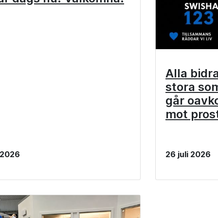
Alla bidr
stora so
går oavko
mot pros
i 2026
26 juli 2026