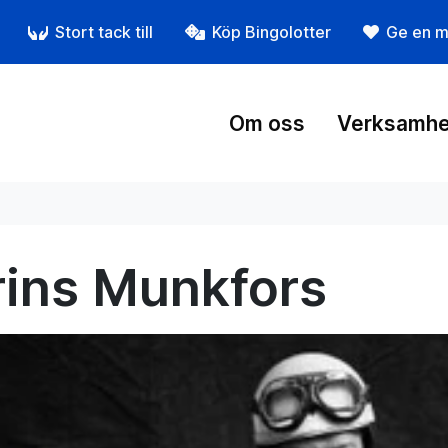
Stort tack till
Köp Bingolotter
Ge en m
Om oss
Verksamhe
rins Munkfors