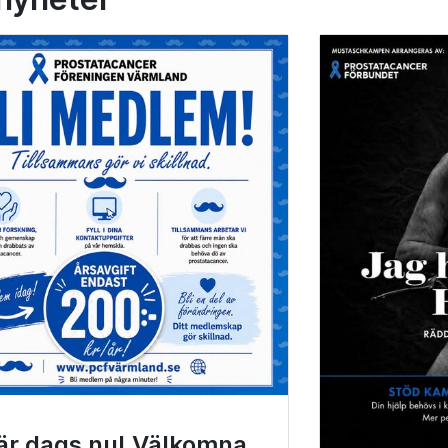
är dags nu! Välkomna.