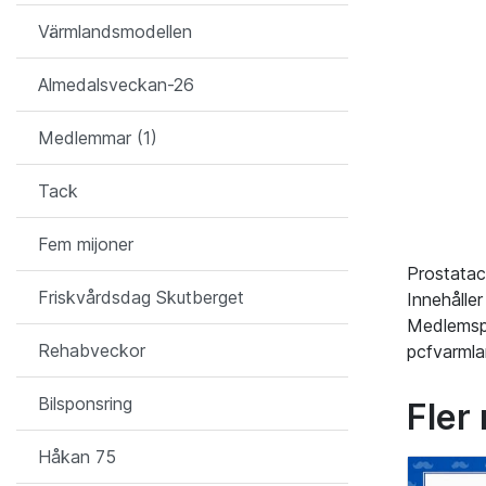
Värmlandsmodellen
Almedalsveckan-26
Medlemmar (1)
Tack
Fem mijoner
Prostatac
Friskvårdsdag Skutberget
Innehålle
Medlemspri
Rehabveckor
pcfvarml
Bilsponsring
Fler
Håkan 75