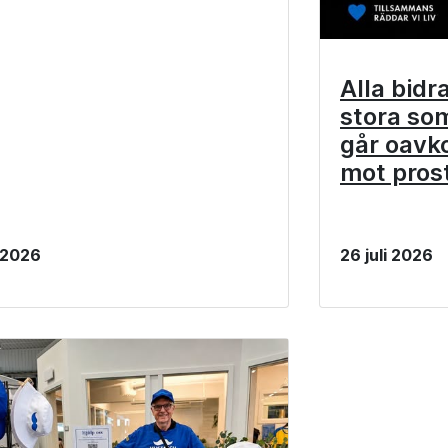
Alla bidr
stora so
går oavko
mot pros
i 2026
26 juli 2026