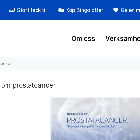
Stort tack till
Köp Bingolotter
Ge en m
Om oss
Verksamhe
rboken
 om prostatcancer