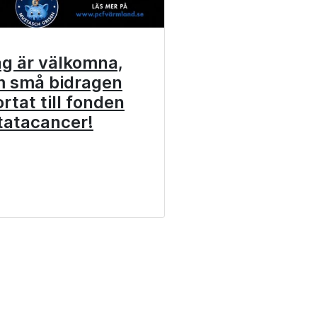
ag är välkomna,
m små bidragen
rtat till fonden
tatacancer!