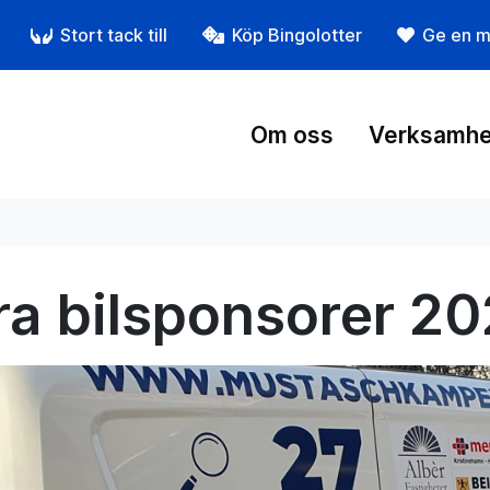
Stort tack till
Köp Bingolotter
Ge en m
Om oss
Verksamhe
ra bilsponsorer 2