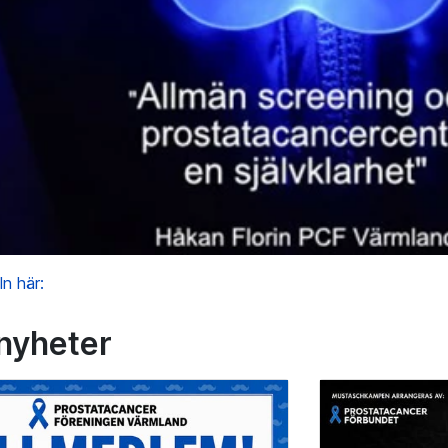
ln här:
 nyheter