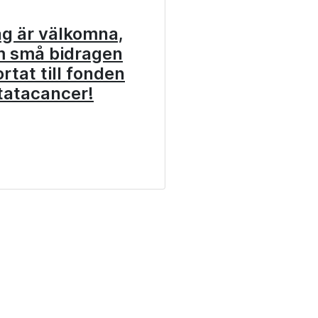
ag är välkomna,
m små bidragen
rtat till fonden
tatacancer!