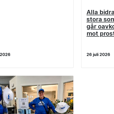
Alla bidr
stora so
går oavko
mot pros
i 2026
26 juli 2026