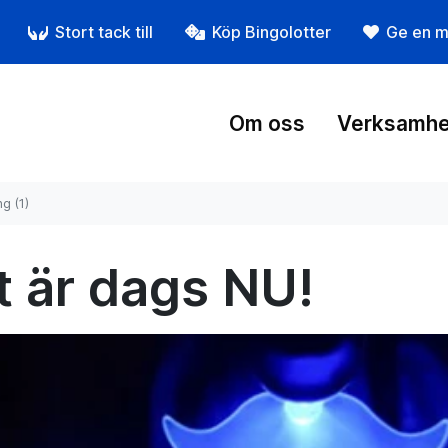
Stort tack till
Köp Bingolotter
Ge en m
Om oss
Verksamhe
g (1)
t är dags NU!