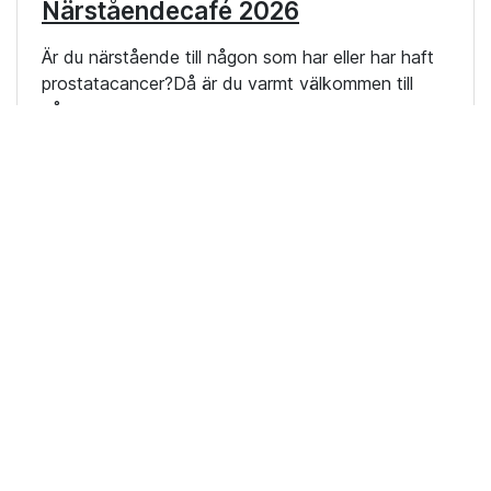
Närståendecafé 2026
Är du närstående till någon som har eller har haft
prostatacancer?Då är du varmt välkommen till
våra…
26 juni 2026
Visa fler
Nyheter från förbundet