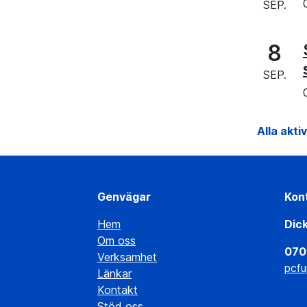
SEP.
8
SEP.
Alla akti
Genvägar
Kon
Hem
Dic
Om oss
070
Verksamhet
pcfu
Länkar
Kontakt
Stöd oss