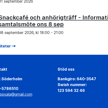
01 september 2026
Snackcafé och anhörigträff - Informat
samtalsmöte ons 8 sep
08 september 2026, kl
18:00
-
21:00
viteter
takt
Stöd oss
k Söderholm
Bankgiro: 640-3547
Swish nummer:
-5786510
123 594 32 46
ppsala@gmail.com