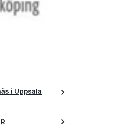
näs i Uppsala
ep