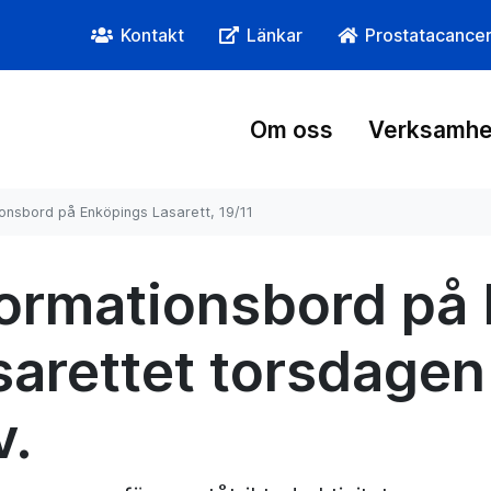
Kontakt
Länkar
Prostatacance
Om oss
Verksamhe
ionsbord på Enköpings Lasarett, 19/11
formationsbord på
sarettet torsdagen
v.