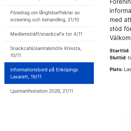
Förenin
informa
Föredrag om långtidseffekter av
med att
screening och behandling, 21/10
stöd fö
Medlemsträff/snackcaf'e tor 4/11
Välkom
Snackcafé/samtalsmöte Knivsta,
Starttid:
10/11
Sluttid:
t
Plats:
Las
Informationsbord på Enköpings
Lasarett, 19/11
Ljusmanifestation 2026, 21/11