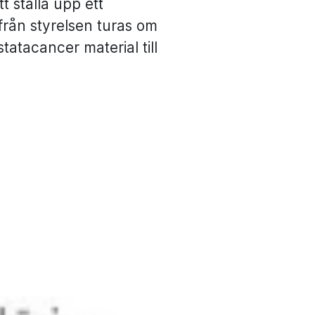
 ställa upp ett
 från styrelsen turas om
tatacancer material till