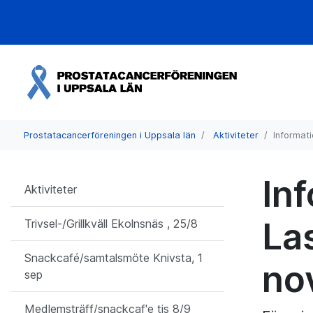
Prostatacancerföreningen i Uppsala län
Aktiviteter
Informat
In
Aktiviteter
La
Trivsel-/Grillkväll Ekolnsnäs , 25/8
Snackcafé/samtalsmöte Knivsta, 1
no
sep
Medlemsträff/snackcaf'e tis 8/9