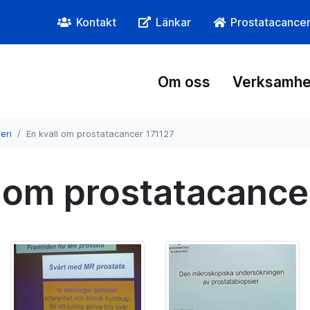
Kontakt
Länkar
Prostatacance
Om oss
Verksamhe
leri
En kväll om prostatacancer 171127
l om prostatacance