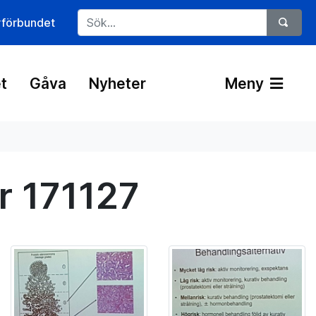
rförbundet
t
Gåva
Nyheter
Meny
r 171127