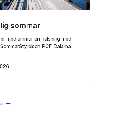
lig sommar
la er medlemmar en hälsning med
g SommarStyrelsen PCF Dalarna
 2026
ter