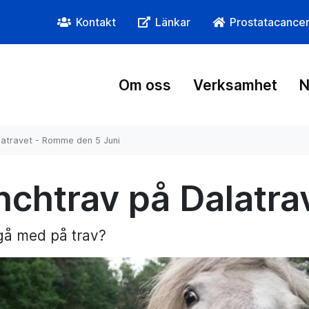
Kontakt
Länkar
Prostatacance
Om oss
Verksamhet
N
latravet - Romme den 5 Juni
nchtrav på Dalatra
 gå med på trav?