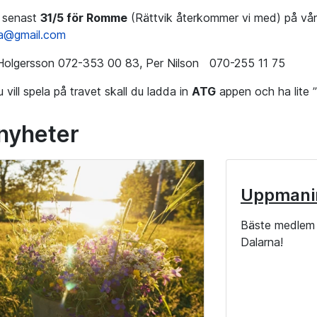
g senast
31/5 för Romme
(Rättvik återkommer vi med) på vå
na@gmail.com
 Holgersson 072-353 00 83,
Per Nilson 070-255 11 75
vill spela på travet skall du ladda in
ATG
appen och ha lite 
 nyheter
Uppmani
Bäste medlem 
Dalarna!