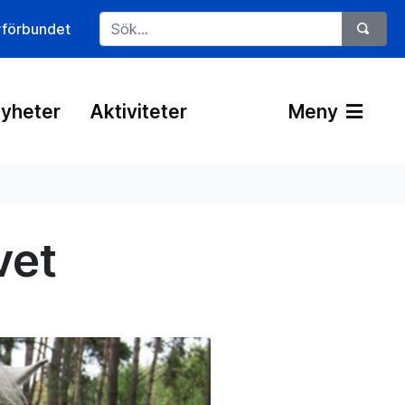
rförbundet
yheter
Aktiviteter
Meny
vet