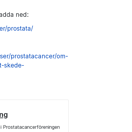
 ladda ned:
r/prostata/
oser/prostatacancer/om-
gt-skede-
ng
i Prostatacancerföreningen