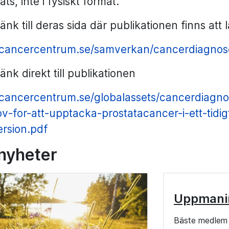
ts, inte i fysiskt format.
länk till deras sida där publikationen finns att
//cancercentrum.se/samverkan/cancerdiagnose
länk direkt till publikationen
//cancercentrum.se/globalassets/cancerdiagn
v-for-att-upptacka-prostatacancer-i-ett-tidi
rsion.pdf
 nyheter
Uppmani
Bäste medlem 