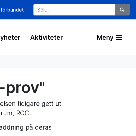
rförbundet
yheter
Aktiviteter
Meny
-prov"
sen tidigare gett ut
trum, RCC.
addning på deras