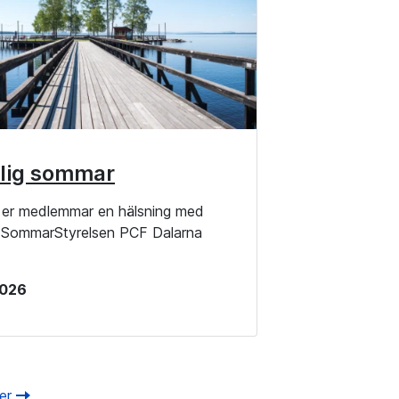
lig sommar
la er medlemmar en hälsning med
g SommarStyrelsen PCF Dalarna
 2026
ter