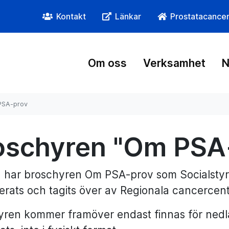
Kontakt
Länkar
Prostatacance
Om oss
Verksamhet
N
PSA-prov
oschyren "Om PSA
 har broschyren Om PSA-prov som Socialstyrel
rats och tagits över av Regionala cancercen
yren kommer framöver endast finnas för nedl