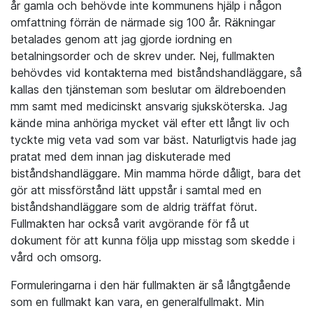
år gamla och behövde inte kommunens hjälp i någon
omfattning förrän de närmade sig 100 år. Räkningar
betalades genom att jag gjorde iordning en
betalningsorder och de skrev under. Nej, fullmakten
behövdes vid kontakterna med biståndshandläggare, så
kallas den tjänsteman som beslutar om äldreboenden
mm samt med medicinskt ansvarig sjuksköterska. Jag
kände mina anhöriga mycket väl efter ett långt liv och
tyckte mig veta vad som var bäst. Naturligtvis hade jag
pratat med dem innan jag diskuterade med
biståndshandläggare. Min mamma hörde dåligt, bara det
gör att missförstånd lätt uppstår i samtal med en
biståndshandläggare som de aldrig träffat förut.
Fullmakten har också varit avgörande för få ut
dokument för att kunna följa upp misstag som skedde i
vård och omsorg.
Formuleringarna i den här fullmakten är så långtgående
som en fullmakt kan vara, en generalfullmakt. Min