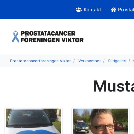
Kontakt
Prosta
Prostatacancerföreningen Viktor
Verksamhet
Bildgalleri
Must