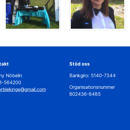
takt
Stöd oss
ny Nöbelin
Bankgiro: 5140-7344
8-564200
Organisationsnummer
orblekinge@gmail.com
802436-8485