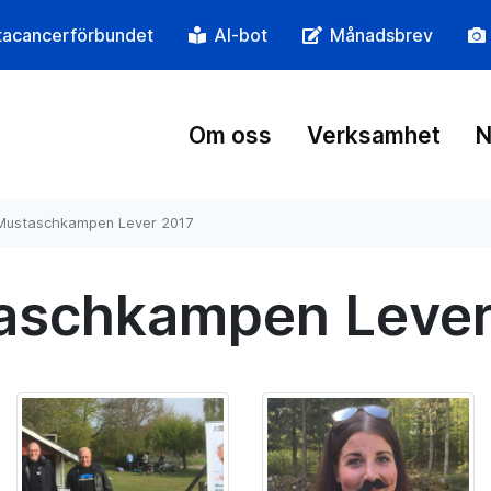
tacancerförbundet
AI-bot
Månadsbrev
Om oss
Verksamhet
N
Mustaschkampen Lever 2017
aschkampen Lever