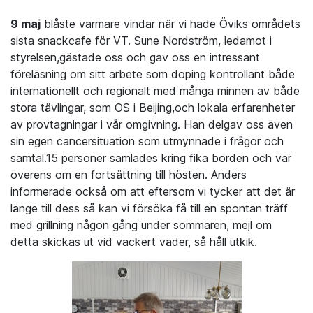
9 maj
blåste varmare vindar när vi hade Öviks områdets
sista snackcafe för VT. Sune Nordström, ledamot i
styrelsen,gästade oss och gav oss en intressant
föreläsning om sitt arbete som doping kontrollant både
internationellt och regionalt med många minnen av både
stora tävlingar, som OS i Beijing,och lokala erfarenheter
av provtagningar i vår omgivning. Han delgav oss även
sin egen cancersituation som utmynnade i frågor och
samtal.15 personer samlades kring fika borden och var
överens om en fortsättning till hösten. Anders
informerade också om att eftersom vi tycker att det är
länge till dess så kan vi försöka få till en spontan träff
med grillning någon gång under sommaren, mejl om
detta skickas ut vid vackert väder, så håll utkik.