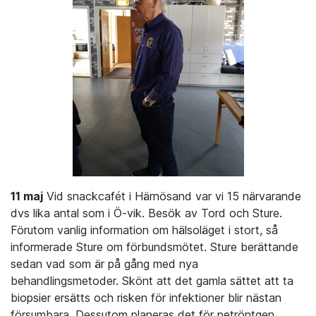
11 maj
Vid snackcafét i Härnösand var vi 15 närvarande
dvs lika antal som i Ö-vik. Besök av Tord och Sture.
Förutom vanlig information om hälsoläget i stort, så
informerade Sture om förbundsmötet. Sture berättande
sedan vad som är på gång med nya
behandlingsmetoder. Skönt att det gamla sättet att ta
biopsier ersätts och risken för infektioner blir nästan
försumbara. Dessutom planeras det för petröntgen