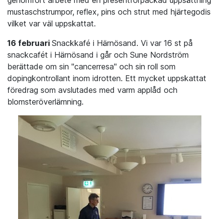
genomfört arbete med en presentförpackad uppsättning
mustaschstrumpor, reflex, pins och strut med hjärtegodis
vilket var väl uppskattat.
16 februari
Snackkafé i Härnösand. Vi var 16 st på
snackcafét i Härnösand i går och Sune Nordström
berättade om sin "cancerresa" och sin roll som
dopingkontrollant inom idrotten. Ett mycket uppskattat
föredrag som avslutades med varm applåd och
blomsteröverlämning.