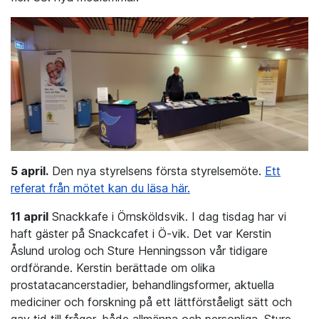
5 april.
Den nya styrelsens första styrelsemöte.
Ett
referat från mötet kan du läsa här.
11 april
Snackkafe i Örnsköldsvik. I dag tisdag har vi
haft gäster på Snackcafet i Ö-vik. Det var Kerstin
Åslund urolog och Sture Henningsson vår tidigare
ordförande. Kerstin berättade om olika
prostatacancerstadier, behandlingsformer, aktuella
mediciner och forskning på ett lättförståeligt sätt och
gav tid till frågor, både allmänna och personliga. Sture