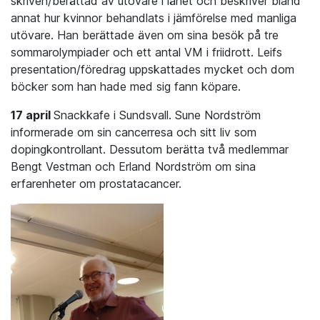
skriven/berättad av utövare i länet och beskriver bland
annat hur kvinnor behandlats i jämförelse med manliga
utövare. Han berättade även om sina besök på tre
sommarolympiader och ett antal VM i friidrott. Leifs
presentation/föredrag uppskattades mycket och dom
böcker som han hade med sig fann köpare.
17 april
Snackkafe i Sundsvall. Sune Nordström
informerade om sin cancerresa och sitt liv som
dopingkontrollant. Dessutom berätta två medlemmar
Bengt Vestman och Erland Nordström om sina
erfarenheter om prostatacancer.