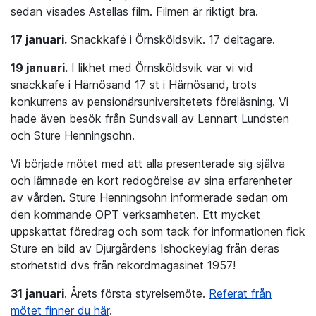
sedan visades Astellas film. Filmen är riktigt bra.
17 januari.
Snackkafé i Örnsköldsvik. 17 deltagare.
19 januari.
I likhet med Örnsköldsvik var vi vid
snackkafe i Härnösand 17 st i Härnösand, trots
konkurrens av pensionärsuniversitetets föreläsning. Vi
hade även besök från Sundsvall av Lennart Lundsten
och Sture Henningsohn.
Vi började mötet med att alla presenterade sig själva
och lämnade en kort redogörelse av sina erfarenheter
av vården. Sture Henningsohn informerade sedan om
den kommande OPT verksamheten. Ett mycket
uppskattat föredrag och som tack för informationen fick
Sture en bild av Djurgårdens Ishockeylag från deras
storhetstid dvs från rekordmagasinet 1957!
31 januari
. Årets första styrelsemöte.
Referat från
mötet finner du här
.