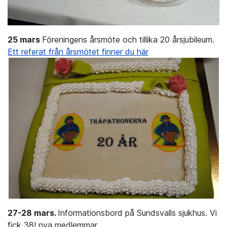
25 mars
Föreningens årsmöte och tillika 20 årsjubileum.
Ett referat från årsmötet finner du här
27-28 mars.
Informationsbord på Sundsvalls sjukhus. Vi
fick 38! nya medlemmar.