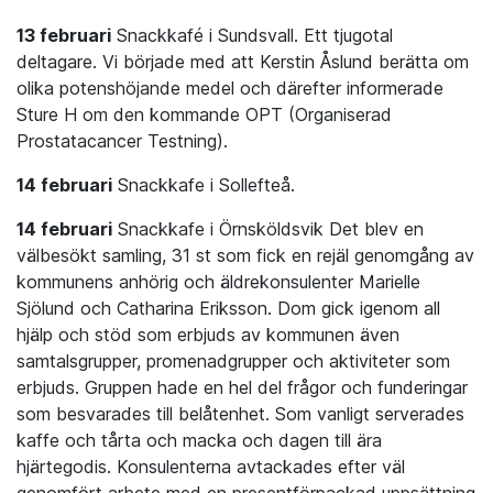
13 februari
Snackkafé i Sundsvall. Ett tjugotal
deltagare. Vi började med att Kerstin Åslund berätta om
olika potenshöjande medel och därefter informerade
Sture H om den kommande OPT (Organiserad
Prostatacancer Testning).
14 februari
Snackkafe i Sollefteå.
14 februari
Snackkafe i Örnsköldsvik Det blev en
välbesökt samling, 31 st som fick en rejäl genomgång av
kommunens anhörig och äldrekonsulenter Marielle
Sjölund och Catharina Eriksson. Dom gick igenom all
hjälp och stöd som erbjuds av kommunen även
samtalsgrupper, promenadgrupper och aktiviteter som
erbjuds. Gruppen hade en hel del frågor och funderingar
som besvarades till belåtenhet. Som vanligt serverades
kaffe och tårta och macka och dagen till ära
hjärtegodis. Konsulenterna avtackades efter väl