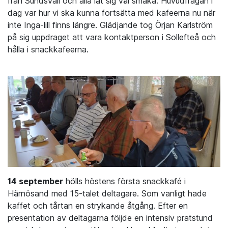
från Sundsvall och alla lät sig väl smaka. Huvudfrågan i
dag var hur vi ska kunna fortsätta med kafeerna nu när
inte Inga-lill finns längre. Glädjande tog Örjan Karlström
på sig uppdraget att vara kontaktperson i Sollefteå och
hålla i snackkafeerna.
14 september
hölls höstens första snackkafé i
Härnösand med 15-talet deltagare. Som vanligt hade
kaffet och tårtan en strykande åtgång. Efter en
presentation av deltagarna följde en intensiv pratstund