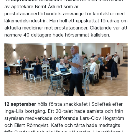
av apotekare Bernt Åslund som är
prostatacancerförbundets ansvarige för kontakter med
läkemedelsindustrin. Han höll ett uppskattat föredrag om
aktuella mediciner mot prostatacancer. Glädjande var att
närmare 40 deltagare hade hörsammat kallelsen.
12 september
hölls första snackkafet i Sollefteå efter
Inga-Lills bortgång. Ett 20-talet hade samlats och från
styrelsen medverkade ordförande Lars-Olov Högström
och Eilert Rönnqvist. Kaffe och tårta hade medtagits