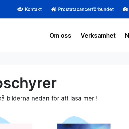
Kontakt
Prostatacancerförbundet
Om oss
Verksamhet
N
oschyrer
på bilderna nedan för att läsa mer !