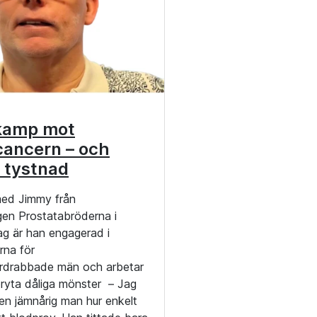
kamp mot
cancern – och
 tystnad
med Jimmy från
gen Prostatabröderna i
ag är han engagerad i
rna för
rdrabbade män och arbetar
 bryta dåliga mönster – Jag
 en jämnårig man hur enkelt