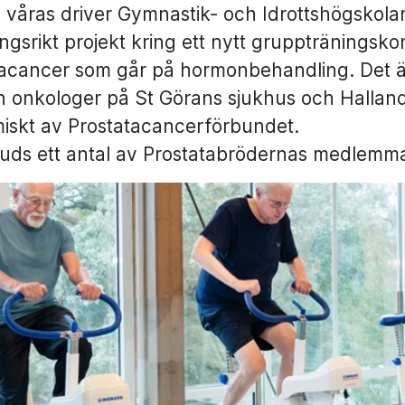
 våras driver Gymnastik- och Idrottshögskolan
gsrikt projekt kring ett nytt gruppträningsk
tacancer som går på hormonbehandling. Det ä
 onkologer på St Görans sjukhus och Halland
iskt av Prostatacancerförbundet.
uds ett antal av Prostatabrödernas medlemmar