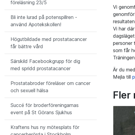
föreläsning 23/5
Vi genomf
genomförb
Bli inte lurad på potenspillren -
resultate
använd Apotekskollen!
Vi har där
dagsläget 
Högutbildade med prostatacancer
personer 
får bättre vård
som får ho
Träningen 
Särskild Facebookgrupp för dig
med spridd prostatacancer
Är du med
Mejla till
p
Prostatabroder föreläser om cancer
och sexuell hälsa
Fler
Succé för broderföreningarnas
event på St Görans Sjukhus
Kraftens hus ny mötesplats för
cancerberörda i Stockholm