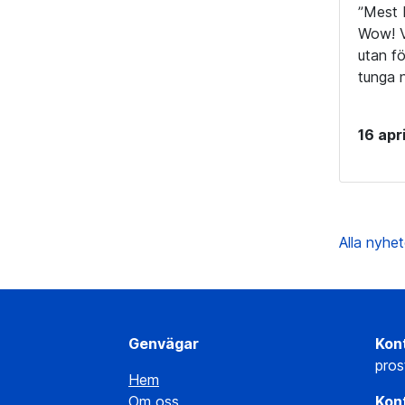
”Mest 
Wow! V
utan fö
tunga 
16 apr
Alla nyhe
Genvägar
Kont
pros
Hem
Om oss
Kont