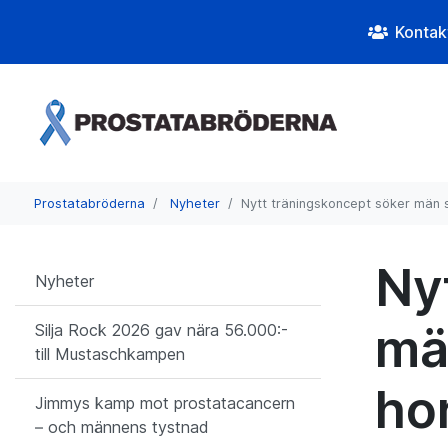
Kontak
Prostatabröderna
Nyheter
Nytt träningskoncept söker män
Ny
Nyheter
mä
Silja Rock 2026 gav nära 56.000:-
till Mustaschkampen
ho
Jimmys kamp mot prostatacancern
– och männens tystnad