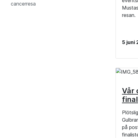
events
cancerresa
Mustas
resan.
5 juni
Vår 
fina
Plötsli
Gulbra
på post
finalis