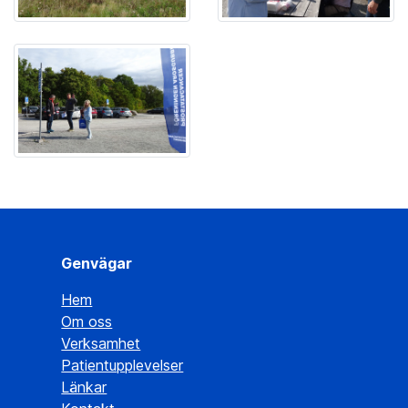
Genvägar
Hem
Om oss
Verksamhet
Patientupplevelser
Länkar