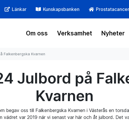
Länkar
Kunskapsbanken
Prostatacance
Om oss
Verksamhet
Nyheter
på Falkenbergska Kvarnen
4 Julbord på Fal
Kvarnen
om begav oss till Falkenbergska Kvarnen i Västerås en torsd
om vädret var 2019 när vi senast var här och åt julbord. Det v