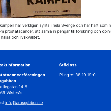
ampen har verkligen synts i hela Sverige och har haft som m
m prostatacancer, att samla in pengar till forskning och opini
hälsa och livskvalitet.
taktinformation
Stöd oss
statacancerföreningen
Plusgiro: 38 19 19-0
sgubben
ullegatan 14 B
69 Västerås
ost
info@arosgubben.se