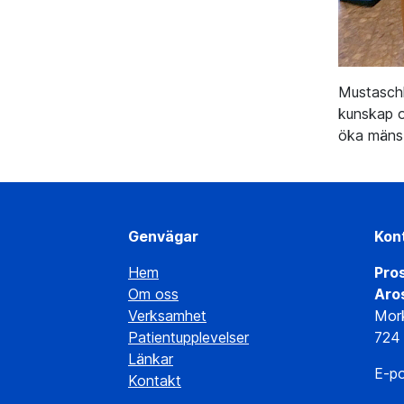
Mustaschk
kunskap o
öka mäns 
Genvägar
Kon
Hem
Pro
Om oss
Aro
Verksamhet
Mork
Patientupplevelser
724 
Länkar
E-p
Kontakt