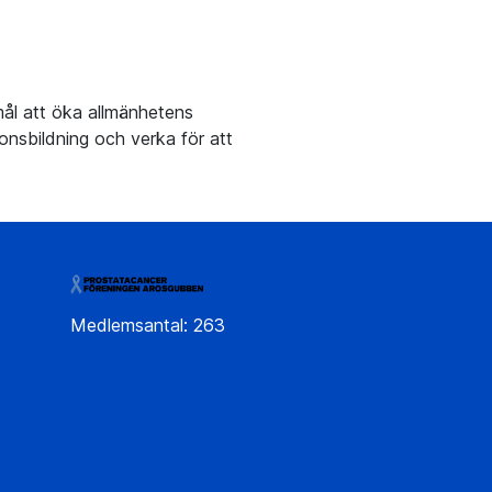
ål att öka allmänhetens
onsbildning och verka för att
Medlemsantal: 263